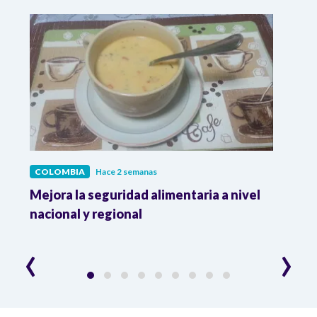
COLOMBIA
Hace 2 semanas
COL
Mejora la seguridad alimentaria a nivel
Crec
da
nacional y regional
Camp
desar
‹
›