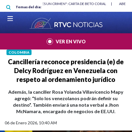
Pasar al contenido principal
RGAN
|
"HABLAR NO ES UN CRIMEN": CARTA DE BETO CORAL
|
ABELAR
Temas del día:
VER EN VIVO
COLOMBIA
Cancillería reconoce presidencia (e) de
Delcy Rodríguez en Venezuela con
respeto al ordenamiento jurídico
Además, la canciller Rosa Yolanda Villavicencio Mapy
agregó: “Solo los venezolanos podrán definir su
destino”. También enviará una nota verbal a Jhon
McNamara, encargado de negocios de EE.UU.
06 de Enero 2026, 10:40 AM