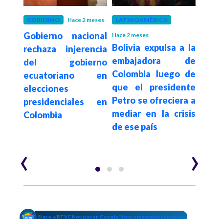
 meses
GOBIERNO
Hace 2 meses
LATINOAMÉRICA
GOB
Gobierno nacional
Pdte
Hace 2 meses
Bolivia expulsa a la
ro se
rechaza injerencia
Rodr
embajadora de
elcy
del gobierno
ac
Colombia luego de
e 24
ecuatoriano en
Ca
que el presidente
cas
elecciones
segu
Petro se ofreciera a
presidenciales en
e in
mediar en la crisis
Colombia
Co
de ese país
Ven
‹
›
Sigue a RTVC Noticias en Google News y mantente conectado