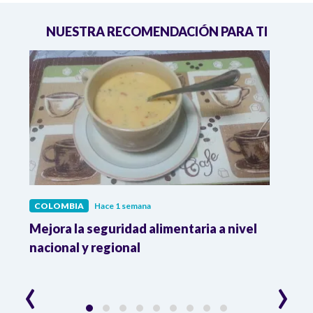
NUESTRA RECOMENDACIÓN PARA TI
COLOMBIA
Hace 1 semana
COL
Mejora la seguridad alimentaria a nivel
Crec
da
nacional y regional
Camp
desar
‹
›