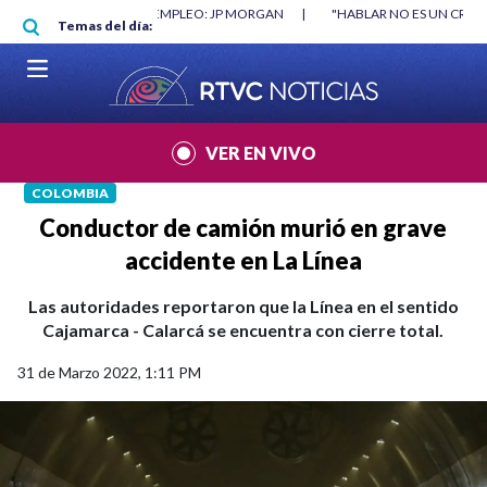
Pasar al contenido principal
O MÍNIMO NO DESTRUYÓ EMPLEO: JP MORGAN
|
"HABLAR NO ES UN CRIME
Temas del día:
L MUNDIAL 2026
|
VER EN VIVO
COLOMBIA
Conductor de camión murió en grave
accidente en La Línea
Las autoridades reportaron que la Línea en el sentido
Cajamarca - Calarcá se encuentra con cierre total.
31 de Marzo 2022, 1:11 PM