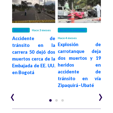
 años
BOGOTÁ
Hace 3 meses
REGIÓN ANDINA
COL
e la
Accidente de
Alt
Hace 4 meses
Explosión de
rlos
tránsito en la
ac
carrotanque deja
oven
carrera 50 dejó dos
ex
dos muertos y 19
ó en
muertos cerca de la
trac
heridos en
n el
Embajada de EE. UU.
Los 
accidente de
en Bogotá
tránsito en vía
Zipaquirá–Ubaté
‹
›