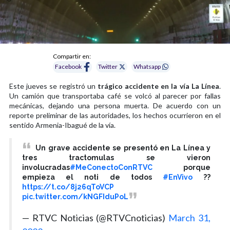
Compartir en:
Facebook
Twitter
Whatsapp
Este jueves se registró un
trágico accidente en la vía La Línea
.
Un camión que transportaba café se volcó al parecer por fallas
mecánicas, dejando una persona muerta. De acuerdo con un
reporte preliminar de las autoridades, los hechos ocurrieron en el
sentido Armenia-Ibagué de la vía.
Un grave accidente se presentó en La Línea y
tres tractomulas se vieron
involucradas
#MeConectoConRTVC
porque
empieza el noti de todos
#EnVivo
??
https://t.co/8j26qToVCP
pic.twitter.com/kNGFIduPoL
— RTVC Noticias (@RTVCnoticias)
March 31,