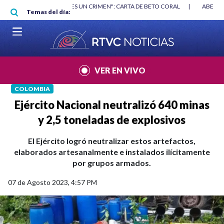
Pasar al contenido principal
RGAN
|
"HABLAR NO ES UN CRIMEN": CARTA DE BETO CORAL
|
ABELAR
Temas del día:
VER EN VIVO
COLOMBIA
Ejército Nacional neutralizó 640 minas
y 2,5 toneladas de explosivos
El Ejército logró neutralizar estos artefactos,
elaborados artesanalmente e instalados ilícitamente
por grupos armados.
07 de Agosto 2023, 4:57 PM