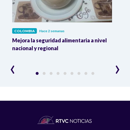
COLOMBIA
Hace 2 semanas
COL
Mejora la seguridad alimentaria a nivel
Crec
da
nacional y regional
Camp
desar
‹
›