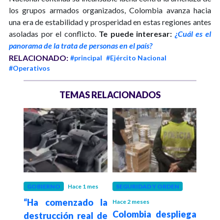
los grupos armados organizados, Colombia avanza hacia
una era de estabilidad y prosperidad en estas regiones antes
asoladas por el conflicto.
Te puede interesar:
¿Cuál es el
panorama de la trata de personas en el país?
RELACIONADO:
#principal
#Ejército Nacional
#Operativos
TEMAS RELACIONADOS
N
GOBIERNO
Hace 1 mes
SEGURIDAD Y ORDEN
SEGU
“Ha comenzado la
Hace 2 meses
Hace 3
, el
Colombia despliega
Pre
destrucción real de