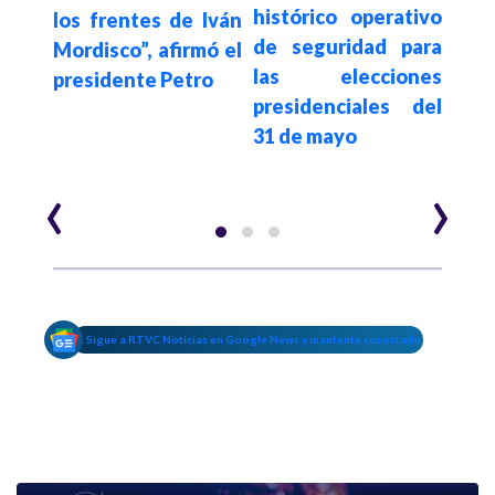
etro
histórico operativo
acu
los frentes de Iván
biar
de seguridad para
Co
Mordisco”, afirmó el
es y
las elecciones
Inte
presidente Petro
presidenciales del
au
e la
31 de mayo
aten
Cau
‹
›
Sigue a RTVC Noticias en Google News y mantente conectado