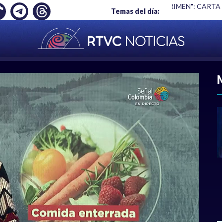
Ó EMPLEO: JP MORGAN
|
"HABLAR NO ES UN CRIMEN": CARTA
Temas del día:
ACIONAL
|
POLÍTICA
|
DEPORTES
|
ECONOMÍ