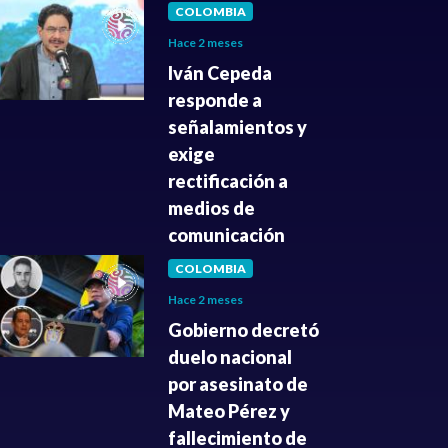
COLOMBIA
Hace 2 meses
Iván Cepeda
responde a
señalamientos y
exige
rectificación a
medios de
comunicación
COLOMBIA
Hace 2 meses
Gobierno decretó
duelo nacional
por asesinato de
Mateo Pérez y
fallecimiento de