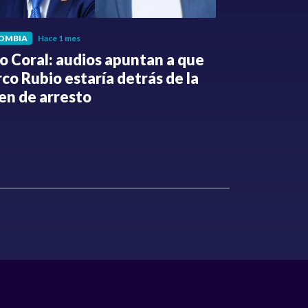
OMBIA
Hace 1 mes
POLÍTICA
Hace 
o Coral: audios apuntan a que
Gabriel Be
co Rubio estaría detrás de la
de la Espri
en de arresto
de despedi
públicos