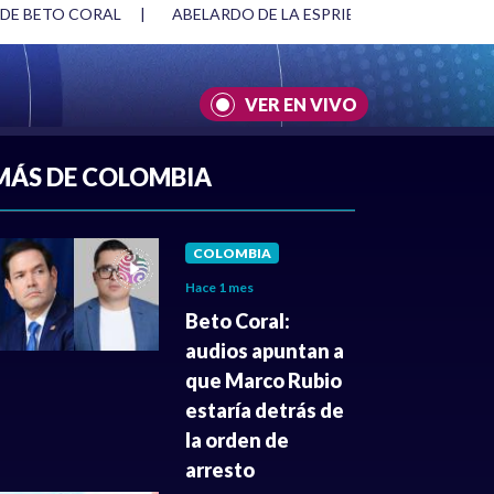
 DE BETO CORAL
|
ABELARDO DE LA ESPRIELLA Y DMG
|
VER EN VIVO
A
|
CULTURA
|
JUSTICIA
MÁS DE COLOMBIA
COLOMBIA
Hace 1 mes
Beto Coral:
audios apuntan a
que Marco Rubio
estaría detrás de
la orden de
arresto