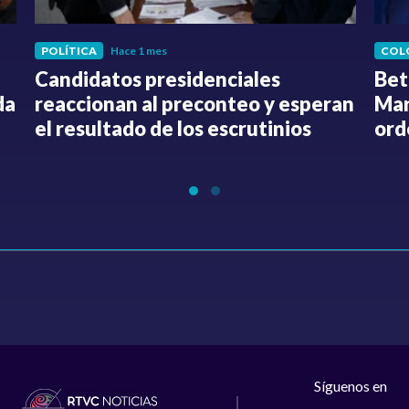
POLÍTICA
Hace 1 mes
COL
Candidatos presidenciales
Bet
da
reaccionan al preconteo y esperan
Mar
el resultado de los escrutinios
ord
Síguenos en