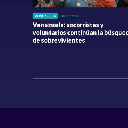
VENEZUELA
Hace 1 mes
fue
Venezuela: socorristas y
o no ha
voluntarios continúan la búsque
Hollman
de sobrevivientes