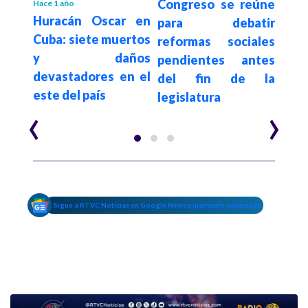
irán
Congreso se reúne
Tr
Hace 1 año
Huracán Oscar en
e un
para debatir
Cun
Cuba: siete muertos
 por
reformas sociales
an
y daños
nes,
pendientes antes
pre
devastadores en el
ómo
del fin de la
por
este del país
legislatura
basu
‹
›
Sigue a RTVC Noticias en Google News y mantente conectado