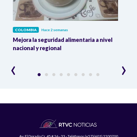
COLOMBIA
Hace 2 semanas
COL
Mejora la seguridad alimentaria a nivel
Crec
da
nacional y regional
Camp
desar
‹
›
Av. El Dorado Cr. 45 # 26 - 33 - Teléfonos (+57)(601) 2200700