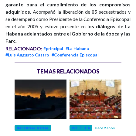
garante para el cumplimiento de los compromisos
adquiridos.
Acompañó la liberación de 85 secuestrados y
se desempeñó como Presidente de la Conferencia Episcopal
en el año 2005 y estuvo presente en
los diálogos de La
Habana adelantados entre el Gobierno de la época y las
Farc.
RELACIONADO:
#principal
#La Habana
#Luis Augusto Castro
#Conferencia Episcopal
TEMAS RELACIONADOS
 años
INTERNACIONAL
POLÍTICA
Hace 2 años
COL