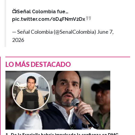
📺Señal Colombia fue…
pic.twitter.com/0D4FNmV2Dx
— Señal Colombia (@SenalColombia)
June 7,
2026
LO MÁS DESTACADO
1 .
De la Espriella habría impulsado la confianza en DMG,