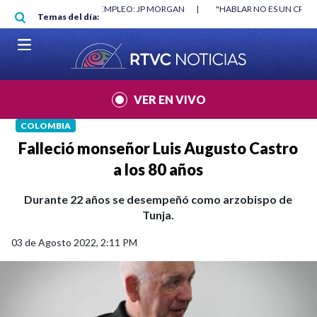
Pasar al contenido principal
RGAN
|
"HABLAR NO ES UN CRIMEN": CARTA DE BETO CORAL
|
ABELAR
Temas del día:
VER EN VIVO
COLOMBIA
Falleció monseñor Luis Augusto Castro
a los 80 años
Durante 22 años se desempeñó como arzobispo de
Tunja.
03 de Agosto 2022, 2:11 PM