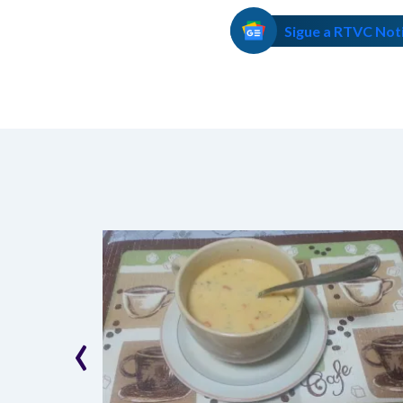
Sigue a RTVC Not
‹