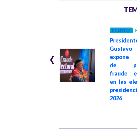
TEM
INTERNACIONAL
POLÍTICA
H
Hace 1 mes
President
The Guardian: De
‹
Gustavo
la Espriella gana
expone p
en Colombia
de pre
impulsado por la
fraude el
estrategia
en las el
transnacional e
presidenc
intervención de
2026
Donald Trump