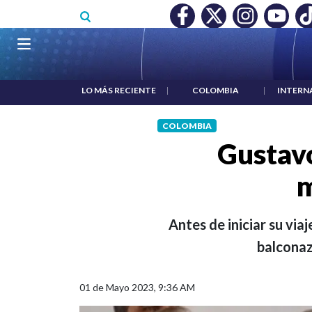
Pasar al contenido principal
O MÍNIMO NO DESTRUYÓ EMPLEO: JP MORGAN
|
"HABLAR NO
Navegación principal
LO MÁS RECIENTE
|
COLOMBIA
|
INTERN
COLOMBIA
Gustavo
m
Antes de iniciar su via
balconaz
01 de Mayo 2023, 9:36 AM