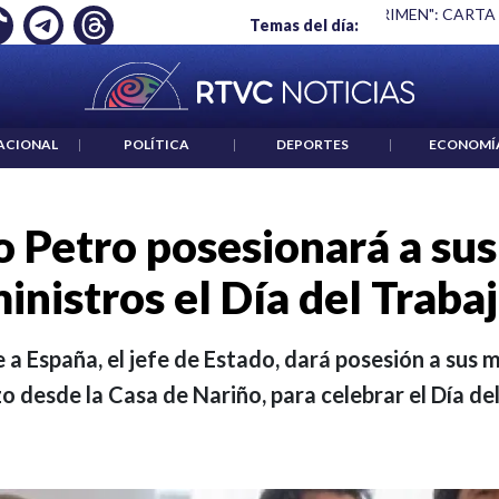
 ES UN CRIMEN": CARTA DE BETO CORAL
|
ABELARDO DE LA E
Temas del día:
ACIONAL
|
POLÍTICA
|
DEPORTES
|
ECONOMÍ
 Petro posesionará a su
inistros el Día del Traba
je a España, el jefe de Estado, dará posesión a sus
o desde la Casa de Nariño, para celebrar el Día del