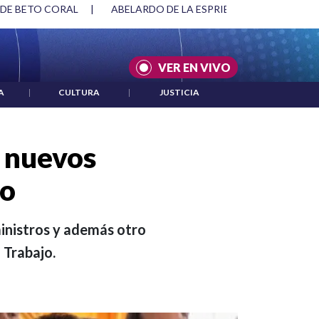
SPRIELLA Y DMG
|
ACUERDOS ENTRE ESTADOS UNIDOS E IRÁ
VER EN VIVO
A
|
CULTURA
|
JUSTICIA
s nuevos
jo
 ministros y además otro
 Trabajo.