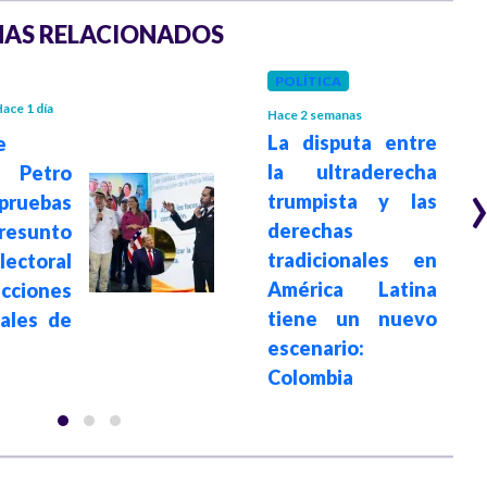
AS RELACIONADOS
POLÍTICA
ace 1 día
Hace 2 semanas
La disputa entre
e
la ultraderecha
 Petro
trumpista y las
ruebas
derechas
sunto
tradicionales en
ectoral
América Latina
ecciones
tiene un nuevo
iales de
escenario:
Colombia