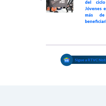
Cenabastos para
del cicl
fortalecer la
Jóvenes e
economía local de
más de
Norte de
beneficiar
Santander
Sigue a RTVC Not