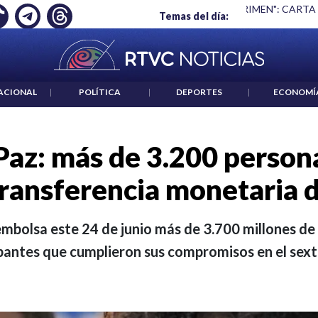
 ES UN CRIMEN": CARTA DE BETO CORAL
|
ABELARDO DE LA E
Temas del día:
ACIONAL
|
POLÍTICA
|
DEPORTES
|
ECONOMÍ
Paz: más de 3.200 persona
transferencia monetaria 
mbolsa este 24 de junio más de 3.700 millones de
pantes que cumplieron sus compromisos en el sexto