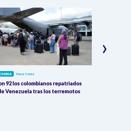
›
OMBIA
Hace 1 mes
COLOMBIA
Hac
on 92 los colombianos repatriados
Presidente Pe
e Venezuela tras los terremotos
León XIV por
la Reforma A