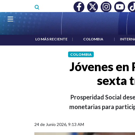
Pasar al contenido principal
O MÍNIMO NO DESTRUYÓ EMPLEO: JP MORGAN
|
"HABLAR NO
Navegación principal
LO MÁS RECIENTE
|
COLOMBIA
|
INTERN
COLOMBIA
Jóvenes en 
sexta 
Prosperidad Social dese
monetarias para partici
24 de Junio 2026, 9:13 AM