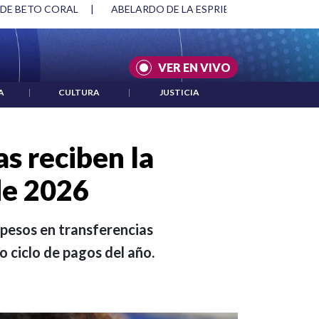
SPRIELLA Y DMG
|
ACUERDOS ENTRE ESTADOS UNIDOS E IRÁ
VER EN VIVO
A
|
CULTURA
|
JUSTICIA
s reciben la
de 2026
 pesos en transferencias
 ciclo de pagos del año.