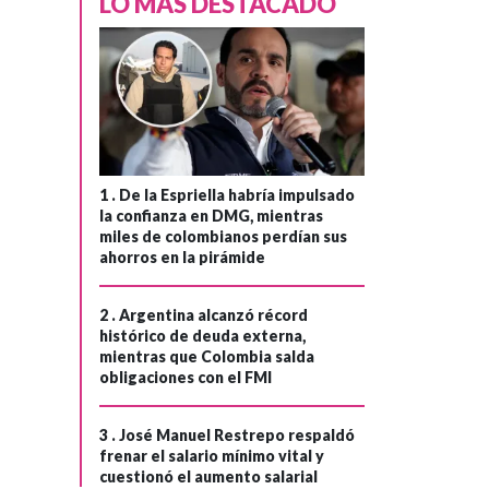
LO MÁS DESTACADO
1 .
De la Espriella habría impulsado
la confianza en DMG, mientras
miles de colombianos perdían sus
ahorros en la pirámide
2 .
Argentina alcanzó récord
histórico de deuda externa,
mientras que Colombia salda
obligaciones con el FMI
GOBIERNO
Hace 6 meses
›
3 .
José Manuel Restrepo respaldó
Beneficiarios de
frenar el salario mínimo vital y
Colombia Mayor:
cuestionó el aumento salarial