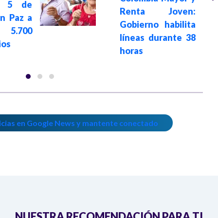
o 5 de
Renta Joven:
n Paz a
Gobierno habilita
 5.700
líneas durante 38
ios
horas
icias en Google News y mantente conectado
NUESTRA RECOMENDACIÓN PARA TI