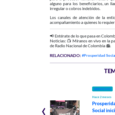
alguno para los beneficiarios, un l
irregular o cobros indebidos.
Los canales de atención de la enti
acompañamiento a quienes lo requier
📢 Entérate de lo que pasa en Colomb
Noticias: 📺 Míranos en vivo en la p
de Radio Nacional de Colombia 📻.
RELACIONADO:
#Prosperidad Socia
TEM
COLOMBIA
SERVICIOS
Hace 7 meses
Prosperidad
Hace 2 meses
‹
Social recibe 320
Prosperid
inmuebles de
Social ini