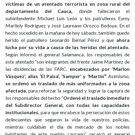
víctimas de un atentado terrorista en zona rural del
departamento del Cauca,
donde fallecieron el
subintendente Michael Luis León y los patrulleros Eymy
Marllely Rodríguez y José Laureano Orozco Bedoya. En el
hecho sucedido en la mañana de hoy sábado, también quedo
herido el patrullero Leonardo Bernal Pérez y que
ahora
lucha por su vida a causa de las heridas del atentado.
Según informó el general Salamanca, los responsables de
este atentado “son integrantes del frente Jaime Martínez de
las disidencias de las FARC,
encabezados por ‘Marlon
Vásquez’, alias ‘El Paisa’, ‘Samper’ y ‘Martín’”
Asimismo,
se ordenó un traslado de más uniformados a la zona
afectada,
para reforzar la seguridad y lograr la captura de
los responsables del hecho “
Ordené el traslado inmediato
del Subdirector General, con todas las capacidades
institucionales,
para que encabece la persecución de estos
delincuentes que segaron la vida de nuestros policías,
mientras cuidaban el día de mercado de los nobles
habitantes de este pueblo caucano”, recalcó el general