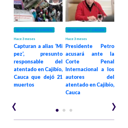
SEGURIDAD Y ORDEN
SEGURIDAD Y ORDEN
SEGU
Hace 3 meses
Hace 3 meses
Hace 3
rk,
Capturan a alias ‘Mi
Presidente Petro
¡Ate
 de
pez’, presunto
acusará ante la
fru
 tras
responsable del
Corte Penal
con
Utah
atentado en Cajibío,
Internacional a los
Cant
Cauca que dejó 21
autores del
Hil
muertos
atentado en Cajibío,
Pop
Cauca
‹
›