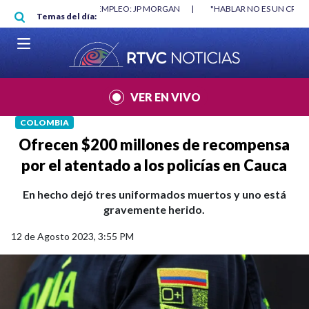
Pasar al contenido principal
O MÍNIMO NO DESTRUYÓ EMPLEO: JP MORGAN
|
"HABLAR NO ES UN CRIME
Temas del día:
L MUNDIAL 2026
|
VER EN VIVO
COLOMBIA
Ofrecen $200 millones de recompensa
por el atentado a los policías en Cauca
En hecho dejó tres uniformados muertos y uno está
gravemente herido.
12 de Agosto 2023, 3:55 PM