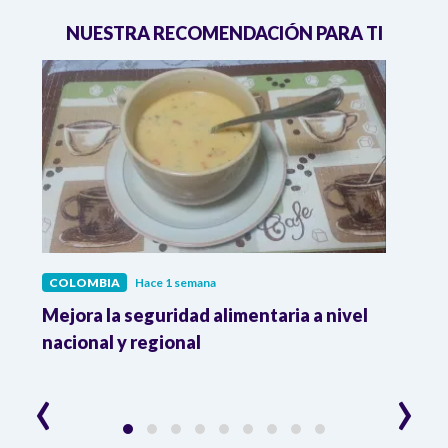
NUESTRA RECOMENDACIÓN PARA TI
COLOMBIA
Hace 1 semana
COL
Mejora la seguridad alimentaria a nivel
Crec
da
nacional y regional
Camp
desar
‹
›