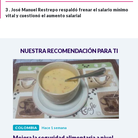
3 .
José Manuel Restrepo respaldó frenar el salario mínimo
vital y cuestionó el aumento salarial
NUESTRA RECOMENDACIÓN PARA TI
COLOMBIA
Hace 1 semana
COL
Mejora la seguridad alimentaria a nivel
Crec