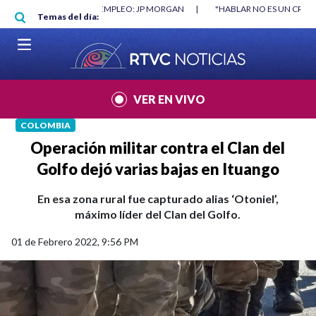
Pasar al contenido principal
RGAN
|
"HABLAR NO ES UN CRIMEN": CARTA DE BETO CORAL
|
ABELAR
Temas del día:
VER EN VIVO
COLOMBIA
Operación militar contra el Clan del
Golfo dejó varias bajas en Ituango
En esa zona rural fue capturado alias ‘Otoniel’,
máximo líder del Clan del Golfo.
01 de Febrero 2022, 9:56 PM