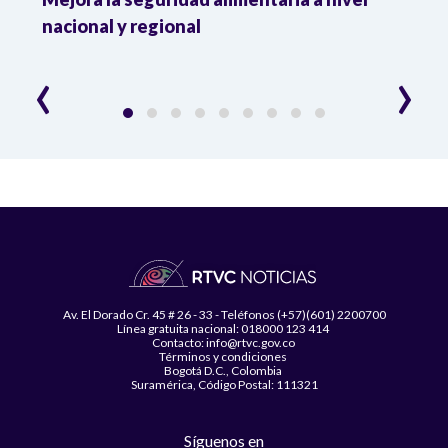
da
nacional y regional
Camp
desar
‹
›
Av. El Dorado Cr. 45 # 26 - 33 - Teléfonos (+57)(601) 2200700
Línea gratuita nacional: 018000 123 414
Contacto: info@rtvc.gov.co
Términos y condiciones
Bogotá D.C., Colombia
Suramérica, Código Postal: 111321
Síguenos en