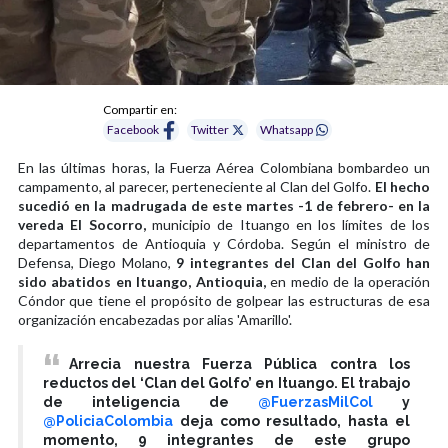
Compartir en:
Facebook
Twitter
Whatsapp
En las últimas horas, la Fuerza Aérea Colombiana bombardeo un
campamento, al parecer, perteneciente al Clan del Golfo.
El hecho
sucedió en la madrugada de este martes -1 de febrero- en la
vereda El Socorro,
municipio de Ituango en los límites de los
departamentos de Antioquia y Córdoba. Según el ministro de
Defensa, Diego Molano,
9 integrantes del Clan del Golfo han
sido abatidos en Ituango, Antioquia,
en medio de la operación
Cóndor que tiene el propósito de golpear las estructuras de esa
organización encabezadas por alias 'Amarillo'.
Arrecia nuestra Fuerza Pública contra los
reductos del ‘Clan del Golfo’ en Ituango. El trabajo
de inteligencia de
@FuerzasMilCol
y
@PoliciaColombia
deja como resultado, hasta el
momento, 9 integrantes de este grupo