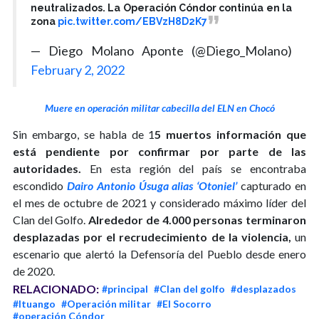
neutralizados. La Operación Cóndor continúa en la
zona
pic.twitter.com/EBVzH8D2K7
— Diego Molano Aponte (@Diego_Molano)
February 2, 2022
Muere en operación militar cabecilla del ELN en Chocó
Sin embargo, se habla de 1
5 muertos información que
está pendiente por confirmar por parte de las
autoridades.
En esta región del país se encontraba
escondido
Dairo Antonio Úsuga alias ‘Otoniel’
capturado en
el mes de octubre de 2021 y considerado máximo líder del
Clan del Golfo.
Alrededor de 4.000 personas terminaron
desplazadas por el recrudecimiento de la violencia,
un
escenario que alertó la Defensoría del Pueblo desde enero
de 2020.
RELACIONADO:
#principal
#Clan del golfo
#desplazados
#Ituango
#Operación militar
#El Socorro
#operación Cóndor