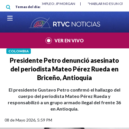
Pasar al contenido principal
RGAN
|
"HABLAR NO ES UN CRIMEN": CARTA DE BETO CORAL
|
ABELAR
Temas del día:
VER EN VIVO
COLOMBIA
Presidente Petro denunció asesinato
del periodista Mateo Pérez Rueda en
Briceño, Antioquia
El presidente Gustavo Petro confirmó el hallazgo del
cuerpo del periodista Mateo Pérez Rueda y
responsabilizó a un grupo armado ilegal del frente 36
en Antioquia.
08 de Mayo 2026, 5:59 PM