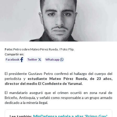
Foto:
Petro sobre Mateo Pérez Rueda. / Foto: Flip.
Compartir en:
Facebook
Twitter
Whatsapp
El presidente Gustavo Petro confirmó el hallazgo del cuerpo del
periodista y
estudiante Mateo Pérez Rueda, de 23 años,
director del medio El Confidente de Yarumal.
El mandatario aseguró que el crimen ocurrió en zona rural de
Briceño, Antioquia, y señaló como responsable a un grupo armado
dedicado a la minería ilegal.
MinDefensa señala a alias 'Primo Gay'
Lee también: