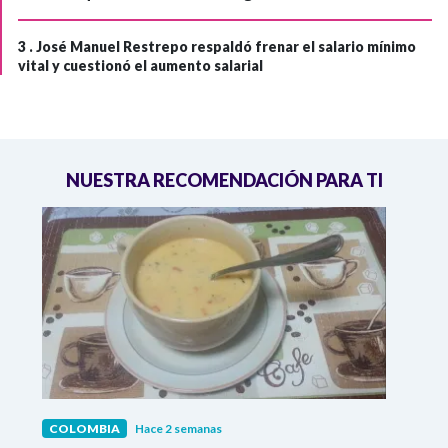
3 .
José Manuel Restrepo respaldó frenar el salario mínimo
vital y cuestionó el aumento salarial
NUESTRA RECOMENDACIÓN PARA TI
COLOMBIA
Hace 2 semanas
COL