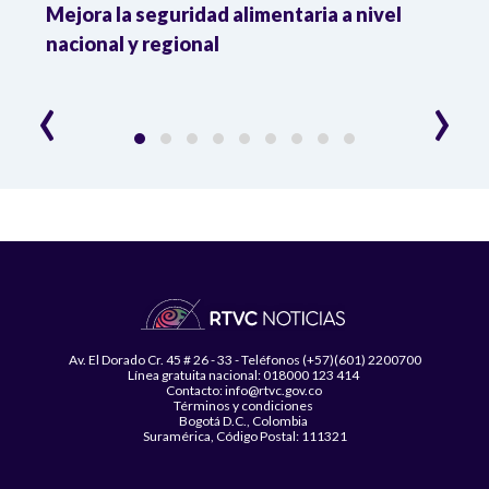
Mejora la seguridad alimentaria a nivel
Crec
da
nacional y regional
Camp
desar
‹
›
Av. El Dorado Cr. 45 # 26 - 33 - Teléfonos (+57)(601) 2200700
Línea gratuita nacional: 018000 123 414
Contacto: info@rtvc.gov.co
Términos y condiciones
Bogotá D.C., Colombia
Suramérica, Código Postal: 111321