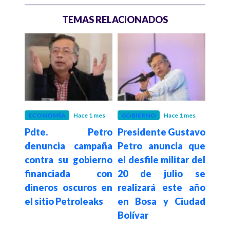
TEMAS RELACIONADOS
 mes
ECONOMÍA
Hace 1 mes
GOBIERNO
Hace 1 mes
GOB
etro
Pdte. Petro
Presidente Gustavo
Pd
istro
denuncia campaña
Petro anuncia que
agra
nda
contra su gobierno
el desfile militar del
por 
como
financiada con
20 de julio se
Espr
 del
dineros oscuros en
realizará este año
s
n el
el sitio Petroleaks
en Bosa y Ciudad
des
 de
Bolívar
en 
e la
mun