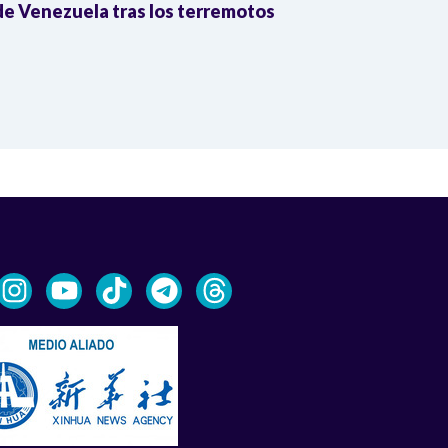
e Venezuela tras los terremotos
León XIV por
la Reforma A