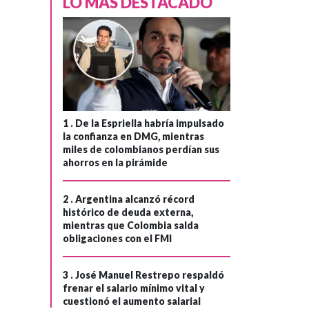
LO MÁS DESTACADO
1 .
De la Espriella habría impulsado
la confianza en DMG, mientras
miles de colombianos perdían sus
ahorros en la pirámide
2 .
Argentina alcanzó récord
histórico de deuda externa,
mientras que Colombia salda
obligaciones con el FMI
3 .
José Manuel Restrepo respaldó
ESTADOS UNIDOS
frenar el salario mínimo vital y
cuestionó el aumento salarial
Hace 1 mes