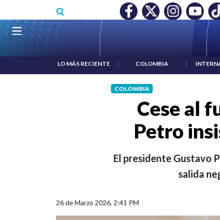
Pasar al contenido principal
ECONOCIMIENTO A RTVC
|
SALARIO MÍNIMO NO DESTRUYÓ
Navegación principal
LO MÁS RECIENTE
|
COLOMBIA
|
INTERN
COLOMBIA
Cese al f
Petro insi
El presidente Gustavo P
salida ne
26 de Marzo 2026, 2:41 PM