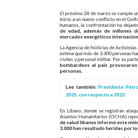
El próximo 28 de marzo se cumple un
inicio a un nuevo conflicto en el Go
humanos, la confrontación ha dejad
de edad, además de millones d
mercados energéticos internacion
La Agencia de Noticias de Activista
estima que más de 3.300 personas han 
civiles y personal militar. Por su part
bombardeos al país provocaron 
personas.
Lee también:
Presidente Petro
2025, con respecto a 2022
En Líbano, donde se registran ataqu
Asuntos Humanitarios (OCHA) report
de salud libanes informó este mi
3.000 han resultado heridas por lo