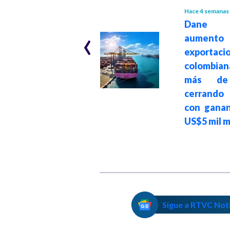
GOBIERNO
Hace 1 mes
Hace 4 semanas
Presidente
Dane r
‹
Gustavo Petro
aumen
anuncia que el
exportaci
desfile militar del
colombia
20 de julio se
más de
realizará este año
cerrand
en Bosa y Ciudad
con ganan
Bolívar
US$5 mil m
Sigue a RTVC Not