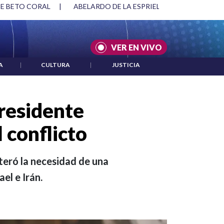
DE BETO CORAL
|
ABELARDO DE LA ESPRIELLA Y DMG
|
AC
VER EN VIVO
A
|
CULTURA
|
JUSTICIA
presidente
l conflicto
teró la necesidad de una
el e Irán.