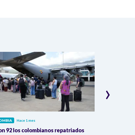
›
OMBIA
Hace 1 mes
COLOMBIA
Hac
on 92 los colombianos repatriados
Presidente Pe