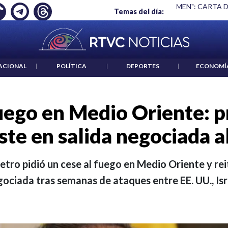
 EMPLEO: JP MORGAN
|
"HABLAR NO ES UN CRIMEN": CARTA 
Temas del día:
ACIONAL
|
POLÍTICA
|
DEPORTES
|
ECONOMÍ
uego en Medio Oriente: 
ste en salida negociada a
etro pidió un cese al fuego en Medio Oriente y rei
gociada tras semanas de ataques entre EE. UU., Isra