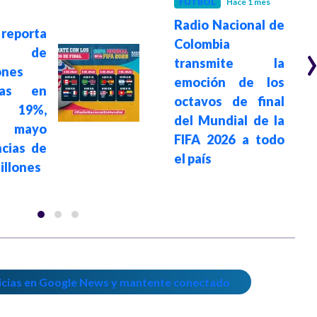
FÚTBOL
Hace 1 mes
Radio Nacional de
eporta
Colombia
to de
transmite la
ones
emoción de los
nas en
octavos de final
 19%,
del Mundial de la
o mayo
FIFA 2026 a todo
cias de
el país
illones
icias en Google News y mantente conectado