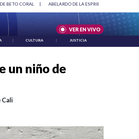
SPRIELLA Y DMG
|
ACUERDOS ENTRE ESTADOS UNIDOS E IRÁ
VER EN VIVO
A
|
CULTURA
|
JUSTICIA
e un niño de
 Cali