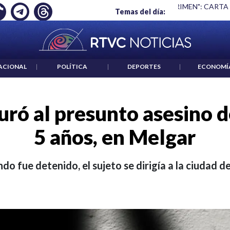
 ES UN CRIMEN": CARTA DE BETO CORAL
|
ABELARDO DE LA E
Temas del día:
ACIONAL
|
POLÍTICA
|
DEPORTES
|
ECONOMÍ
turó al presunto asesino d
5 años, en Melgar
do fue detenido, el sujeto se dirigía a la ciudad de