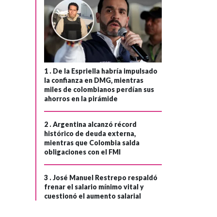
Menor implicado
›
en el asesinato de
Miguel Uribe
aceptó cargos y
afrontará cambio
de imputación por
1 .
De la Espriella habría impulsado
homicidio
la confianza en DMG, mientras
miles de colombianos perdían sus
consumado
ahorros en la pirámide
2 .
Argentina alcanzó récord
histórico de deuda externa,
mientras que Colombia salda
obligaciones con el FMI
3 .
José Manuel Restrepo respaldó
frenar el salario mínimo vital y
cuestionó el aumento salarial