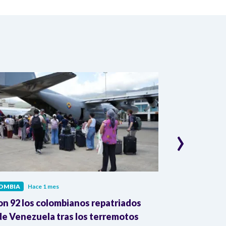
›
OMBIA
Hace 1 mes
COLOMBIA
Hac
on 92 los colombianos repatriados
Presidente Pe
e Venezuela tras los terremotos
León XIV por