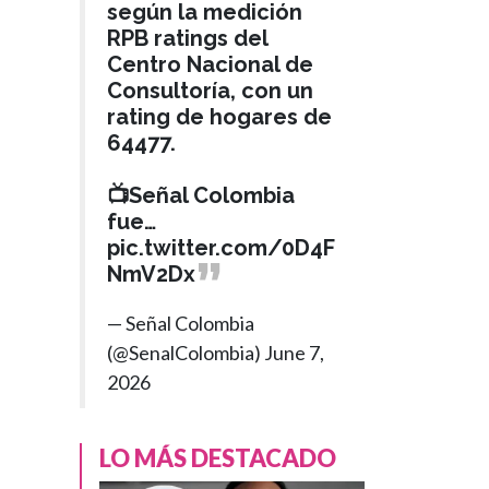
según la medición
RPB ratings del
Centro Nacional de
Consultoría, con un
rating de hogares de
64477.
📺Señal Colombia
fue…
pic.twitter.com/0D4F
NmV2Dx
— Señal Colombia
(@SenalColombia)
June 7,
2026
JUSTICIA
LO MÁS DESTACADO
Hace 12 meses