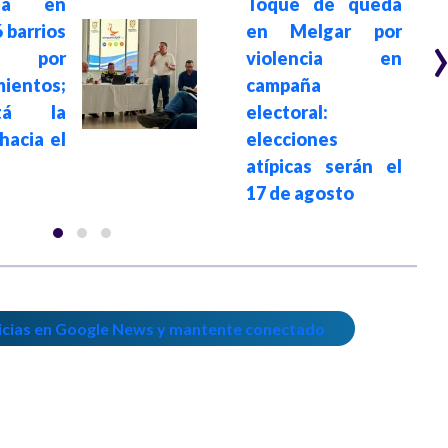
cia en
Toque de queda
 barrios
en Melgar por
os por
violencia en
ientos;
campaña
tá la
electoral:
hacia el
elecciones
atípicas serán el
17 de agosto
icias en Google News y mantente conectado