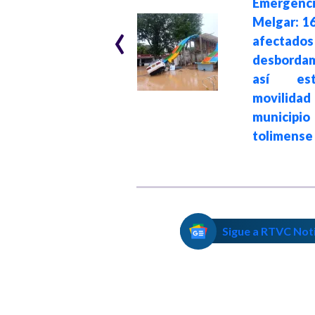
Emergen
Tribunal de
‹
Melgar: 16
Cundinamarca
afectad
anula multa a
desbordam
presidente Petro
así es
por caso de las
movilidad 
basuras en
municipio
Bogotá
tolimense
Sigue a RTVC Not