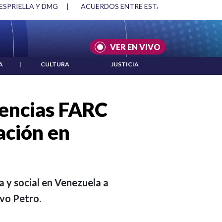
SPRIELLA Y DMG
|
ACUERDOS ENTRE ESTADOS UNIDOS E IRÁ
VER EN VIVO
A
|
CULTURA
|
JUSTICIA
dencias FARC
ación en
a y social en Venezuela a
avo Petro.