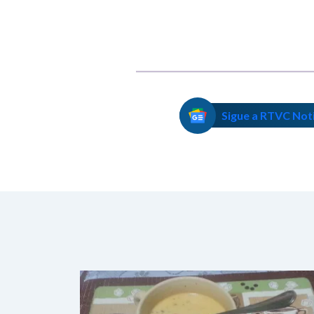
Benedetti
Sigue a RTVC Not