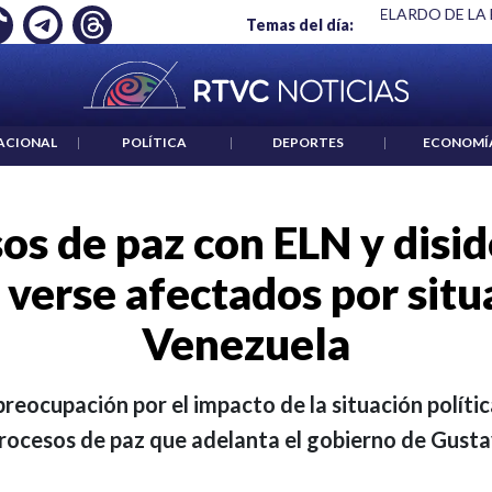
 ES UN CRIMEN": CARTA DE BETO CORAL
|
ABELARDO DE LA E
Temas del día:
ACIONAL
|
POLÍTICA
|
DEPORTES
|
ECONOMÍ
sos de paz con ELN y disi
 verse afectados por situ
Venezuela
reocupación por el impacto de la situación polític
procesos de paz que adelanta el gobierno de Gust