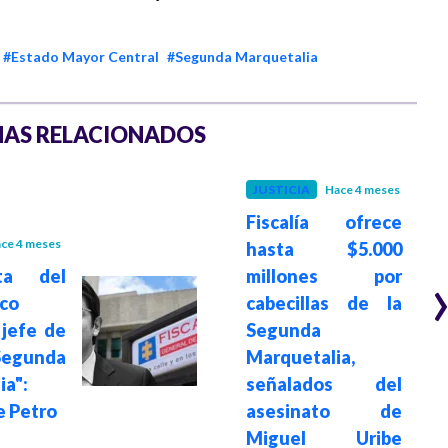
#Estado Mayor Central
#Segunda Marquetalia
AS RELACIONADOS
JUSTICIA
Hace 4 meses
Fiscalía ofrece
ce 4 meses
hasta $5.000
ta del
millones por
ico
cabecillas de la
 jefe de
Segunda
gunda
Marquetalia,
ia":
señalados del
e Petro
asesinato de
Miguel Uribe