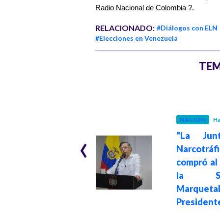
Radio Nacional de Colombia ?.
RELACIONADO:
#Diálogos con ELN
#Elecciones en Venezuela
TEM
SEGURIDAD Y ORDEN
Hace 11 meses
NACIÓN
Ha
“Colombia
‹
siempre pone los
"La Jun
muertos en esta
Narcotráf
guerra fallida
compró al
contra las
la Se
drogas”: Ministro
Marquetal
del Interior
President
Armando