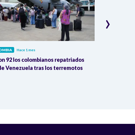
›
OMBIA
Hace 1 mes
COLOMBIA
Hac
on 92 los colombianos repatriados
Presidente Pe
e Venezuela tras los terremotos
León XIV por
la Reforma A