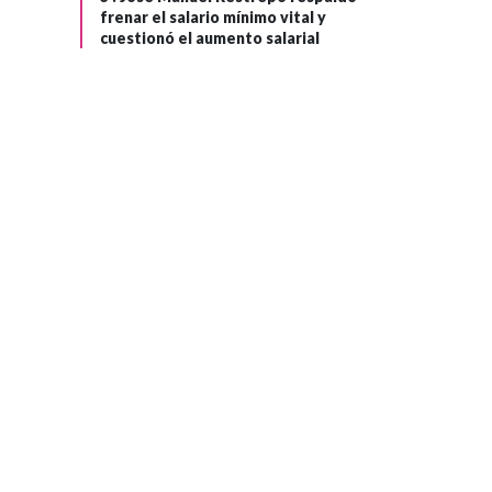
frenar el salario mínimo vital y
cuestionó el aumento salarial
SEGURIDAD Y ORDEN
Hace 6 meses
Sometimiento
total de la
›
Comisión 34 de la
disidencia de
Calarcá: 11
integrantes, tres
cabecillas y
entrega de ocho