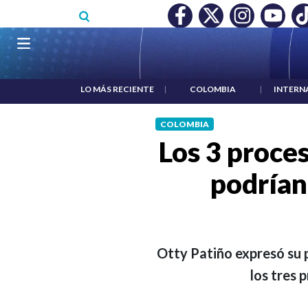
Pasar al contenido principal
O MÍNIMO NO DESTRUYÓ EMPLEO: JP MORGAN
|
"HABLAR NO
Navegación principal
LO MÁS RECIENTE
|
COLOMBIA
|
INTERN
COLOMBIA
Los 3 proce
podrían
Otty Patiño expresó su p
los tres 