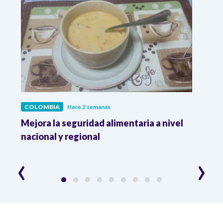
COLOMBIA
Hace 2 semanas
COL
Mejora la seguridad alimentaria a nivel
Crec
da
nacional y regional
Camp
desar
‹
›