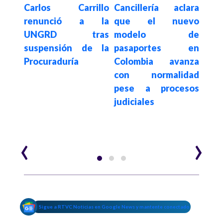
Carlos Carrillo
Cancillería aclara
Proc
renunció a la
que el nuevo
desc
o de
UNGRD tras
modelo de
de
orte
suspensión de la
pasaportes en
pre
 para
Procuraduría
Colombia avanza
sobr
echos
con normalidad
su
pese a procesos
rep
judiciales
1.4
inve
tras
‹
›
Sigue a RTVC Noticias en Google News y mantente conectado