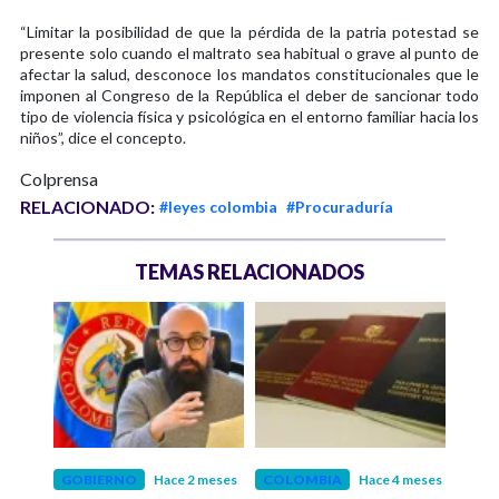
“Limitar la posibilidad de que la pérdida de la patria potestad se
presente solo cuando el maltrato sea habitual o grave al punto de
afectar la salud, desconoce los mandatos constitucionales que le
imponen al Congreso de la República el deber de sancionar todo
tipo de violencia física y psicológica en el entorno familiar hacia los
niños”, dice el concepto.
Colprensa
RELACIONADO:
#leyes colombia
#Procuraduría
TEMAS RELACIONADOS
eses
GOBIERNO
Hace 2 meses
COLOMBIA
Hace 4 meses
POLÍ