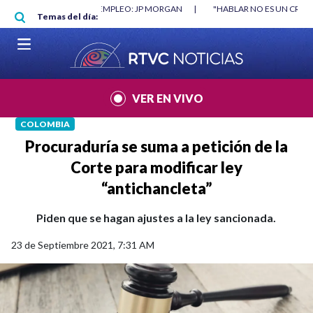
Pasar al contenido principal
RGAN
|
"HABLAR NO ES UN CRIMEN": CARTA DE BETO CORAL
|
ABELAR
Temas del día:
VER EN VIVO
COLOMBIA
Procuraduría se suma a petición de la
Corte para modificar ley
“antichancleta”
Piden que se hagan ajustes a la ley sancionada.
23 de Septiembre 2021, 7:31 AM