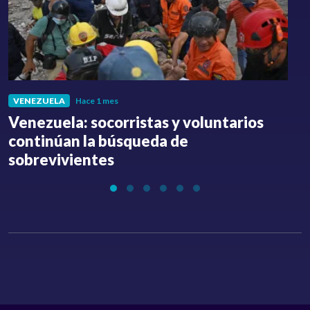
VENEZUELA
Hace 1 mes
Venezuela: socorristas y voluntarios
C
continúan la búsqueda de
a
sobrevivientes
l