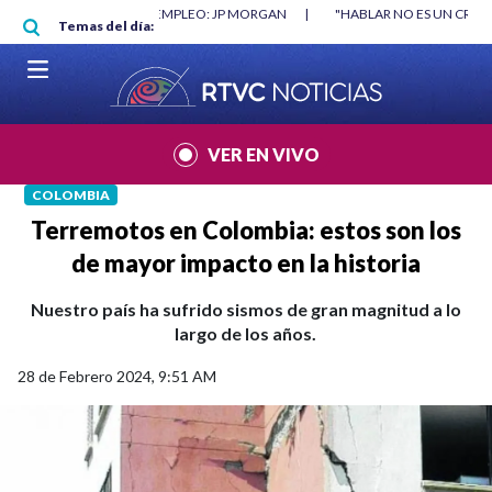
Pasar al contenido principal
RGAN
|
"HABLAR NO ES UN CRIMEN": CARTA DE BETO CORAL
|
ABELAR
Temas del día:
VER EN VIVO
COLOMBIA
Terremotos en Colombia: estos son los
de mayor impacto en la historia
Nuestro país ha sufrido sismos de gran magnitud a lo
largo de los años.
28 de Febrero 2024, 9:51 AM