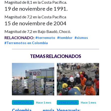
Magnitud de 8,1 en la Costa Pacífica.
19 de noviembre de 1991.
Magnitud de 7,2 en la Costa Pacífica
15 de noviembre de 2004
Magnitud de 7,2 en Bajo Baudó, Chocó.
RELACIONADO:
#terremoto
#temblor
#sismos
#Terremotos en Colombia
TEMAS RELACIONADOS
 1 mes
VENEZUELA
Hace 1 mes
VENEZUELA
Hace 1 mes
VEN
 la
Colombia envía
Venezuela:
Aume