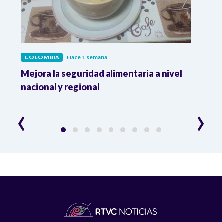
COLOMBIA
Hace 1 semana
COL
Mejora la seguridad alimentaria a nivel
Crec
da
nacional y regional
Camp
desar
‹
›