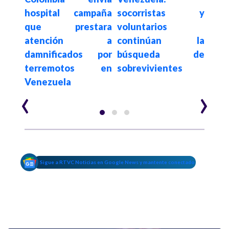
para
hospital campaña
socorristas y
mu
que prestara
voluntarios
Ven
tras
atención a
continúan la
fall
moto
damnificados por
búsqueda de
3.60
terremotos en
sobrevivientes
los
Venezuela
ter
‹
›
Sigue a RTVC Noticias en Google News y mantente conectado