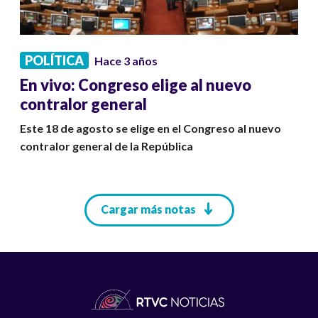
POLÍTICA
Hace 3 años
En vivo: Congreso elige al nuevo
contralor general
Este 18 de agosto se elige en el Congreso al nuevo
contralor general de la República
Paginación
Cargar más notas