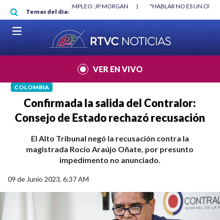
Pasar al contenido principal
RGAN
|
"HABLAR NO ES UN CRIMEN": CARTA DE BETO CORAL
|
ABELAR
Temas del día:
VER EN VIVO
COLOMBIA
Confirmada la salida del Contralor:
Consejo de Estado rechazó recusación
El Alto Tribunal negó la recusación contra la
magistrada Rocío Araújo Oñate, por presunto
impedimento no anunciado.
09 de Junio 2023, 6:37 AM