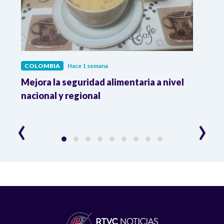
COLOMBIA
Hace 1 semana
COL
Mejora la seguridad alimentaria a nivel
Crec
da
nacional y regional
Camp
desar
‹
›