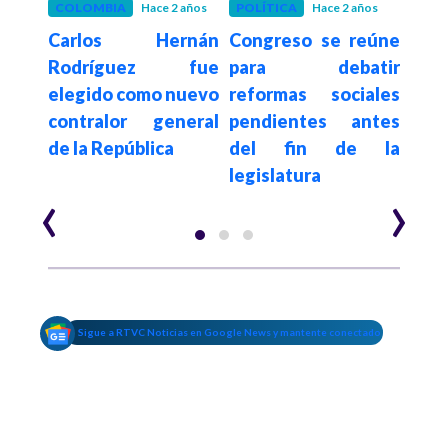
 años
COLOMBIA
Hace 2 años
POLÍTICA
Hace 2 años
COL
irán
Carlos Hernán
Congreso se reúne
Tr
e un
Rodríguez fue
para debatir
Cun
 por
elegido como nuevo
reformas sociales
an
nes,
contralor general
pendientes antes
pre
ómo
de la República
del fin de la
por
legislatura
basu
‹
›
Sigue a RTVC Noticias en Google News y mantente conectado