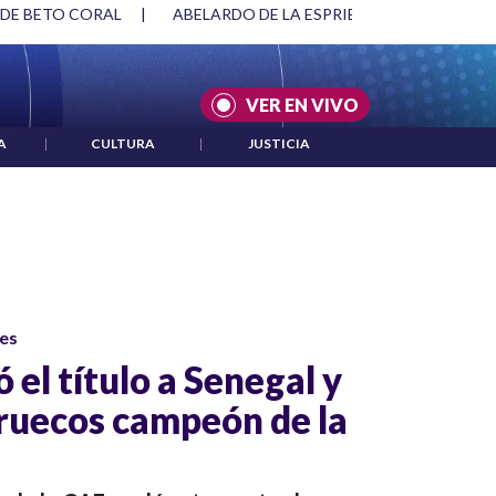
 DE BETO CORAL
|
ABELARDO DE LA ESPRIELLA Y DMG
|
VER EN VIVO
A
|
CULTURA
|
JUSTICIA
es
 el título a Senegal y
ruecos campeón de la