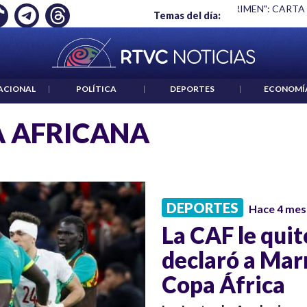
Ó EMPLEO: JP MORGAN
|
"HABLAR NO ES UN CRIMEN": CARTA
Temas del día:
ACIONAL
|
POLÍTICA
|
DEPORTES
|
ECONOMÍ
 AFRICANA
DEPORTES
Hace 4 mes
La CAF le quitó
declaró a Mar
Copa África