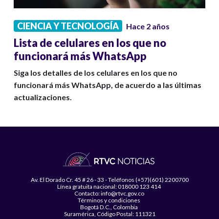
CIENCIA Y TECNOLOGÍA
Hace 2 años
Lista de celulares en los que no
funcionará más WhatsApp
Siga los detalles de los celulares en los que no
funcionará más WhatsApp, de acuerdo a las últimas
actualizaciones.
Av. El Dorado Cr. 45 # 26 - 33 - Teléfonos (+57)(601) 2200700
Línea gratuita nacional: 018000 123 414
Contacto: info@rtvc.gov.co
Términos y condiciones
Bogotá D.C., Colombia
Suramérica, Código Postal: 111321