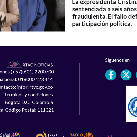
La expresidenta Cristi
sentenciada a seis años
fraudulenta. El fallo de
participación política.
Síguenos en
léfonos (+57)(601) 2200700
 nacional: 018000 123 414
ntacto: info@rtvc.gov.co
Términos y condiciones
Bogotá D.C., Colombia
a, Código Postal: 111321