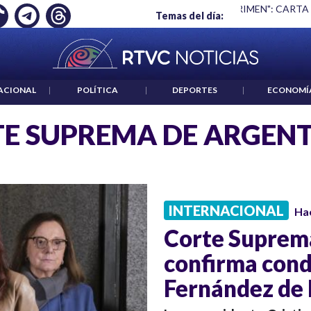
Ó EMPLEO: JP MORGAN
|
"HABLAR NO ES UN CRIMEN": CARTA
Temas del día:
ACIONAL
|
POLÍTICA
|
DEPORTES
|
ECONOMÍ
E SUPREMA DE ARGEN
INTERNACIONAL
Ha
Corte Suprem
confirma cond
Fernández de 