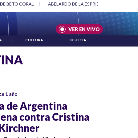
 DE BETO CORAL
|
ABELARDO DE LA ESPRIELLA Y DMG
|
VER EN VIVO
A
|
CULTURA
|
JUSTICIA
TINA
ce 1 año
a de Argentina
ena contra Cristina
Kirchner