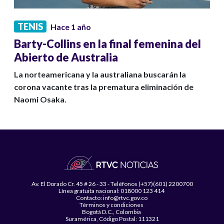
TENIS
Hace 1 año
Barty-Collins en la final femenina del
Abierto de Australia
La norteamericana y la australiana buscarán la
corona vacante tras la prematura eliminación de
Naomi Osaka.
Av. El Dorado Cr. 45 # 26 - 33 - Teléfonos (+57)(601) 2200700
Línea gratuita nacional: 018000 123 414
Contacto: info@rtvc.gov.co
Términos y condiciones
Bogotá D.C., Colombia
Suramérica, Código Postal: 111321