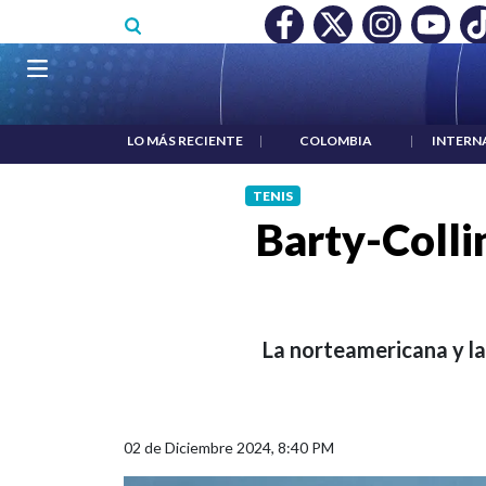
Pasar al contenido principal
RECONOCIMIENTO A RTVC
|
SALARIO MÍNIMO NO DESTRUY
Navegación principal
LO MÁS RECIENTE
|
COLOMBIA
|
INTERN
TENIS
Barty-Colli
La norteamericana y la
02 de Diciembre 2024, 8:40 PM