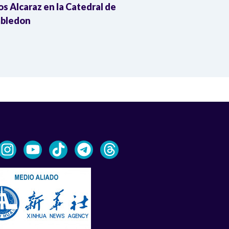
os Alcaraz en la Catedral de
quedó fuera
bledon