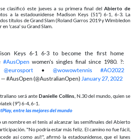
se clasificó este jueves a su primera final del
Abierto de
utos a la estadounidense Madison Keys (51ª) 6-1, 6-3. La
e dos títulos de Grand Slam (Roland Garros 2019 y Wimbledon
r en 'casa' su Grand Slam.
son Keys 6-1 6-3 to become the first home
he
#AusOpen
women's singles final since 1980. ?:
•
@eurosport
•
@wowowtennis
#AO2022
— #AusOpen (@AustralianOpen)
January 27, 2022
straliano será ante
Danielle Collins
, N.30 del mundo, quien se
iatek (9ª) 6-4, 6-1.
etPlay, entre las mejores del mundo
un nombre en el tenis al alcanzar las semifinales del Abierto
rticipación. "No podría estar más feliz. El camino no fue fácil,
ucede así como así!", afirmó la estadounidense, que el lunes