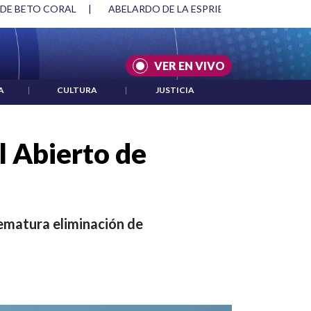
 DE BETO CORAL
|
ABELARDO DE LA ESPRIELLA Y DMG
|
VER EN VIVO
A
|
CULTURA
|
JUSTICIA
l Abierto de
rematura eliminación de