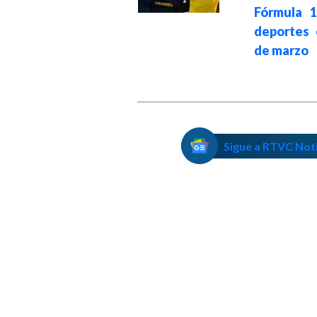
vincular jóvenes,
Fórmula 
conoce cómo
deportes 
participar
de marzo
Sigue a RTVC Not