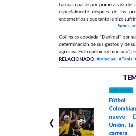
formará parte por primera vez del t
especialmente después de los pro
endometriosis que tanto le hizo sufrir
James, un
Collins es apodada "Danimal" por su 
determinación de sus gestos y de su
agresiva. Es lo que hice y funcionó", r
RELACIONADO:
#principal
#Tenis
TEM
DEPORTES
ECONOMÍA
Fútbol
Hace 2 años
Empresas
Colombian
‹
recibirán hasta
nuevo 
40% de un salario
Unión, la
mínimo por
carrera