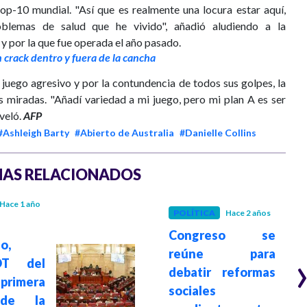
op-10 mundial. "Así que es realmente una locura estar aquí,
blemas de salud que he vivido", añadió aludiendo a la
 y por la que fue operada el año pasado.
 crack dentro y fuera de la cancha
juego agresivo y por la contundencia de todos sus golpes, la
s miradas. "Añadí variedad a mi juego, pero mi plan A es ser
eveló.
AFP
#Ashleigh Barty
#Abierto de Australia
#Danielle Collins
AS RELACIONADOS
Hace 1 año
POLÍTICA
Hace 2 años
Congreso se
o,
reúne para
DT del
debatir reformas
 primera
sociales
 de la