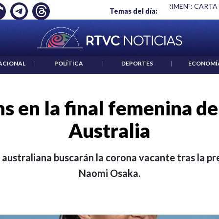
Ó EMPLEO: JP MORGAN
|
"HABLAR NO ES UN CRIMEN": CARTA
Temas del día:
ACIONAL
|
POLÍTICA
|
DEPORTES
|
ECONOMÍ
ns en la final femenina de
Australia
 australiana buscarán la corona vacante tras la p
Naomi Osaka.