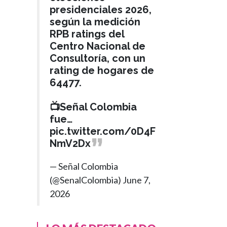
presidenciales 2026,
según la medición
RPB ratings del
Centro Nacional de
Consultoría, con un
rating de hogares de
64477.
📺Señal Colombia
fue…
pic.twitter.com/0D4F
NmV2Dx
COLOMBIA
— Señal Colombia
Hace 2 años
(@SenalColombia)
June 7,
Tribunal de
›
2026
Cundinamarca
anula multa a
presidente Petro