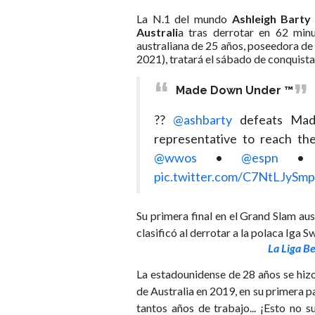
La N.1 del mundo
Ashleigh
Barty
Australi
a tras derrotar en 62 min
australiana de 25 años, poseedora d
2021), tratará el sábado de conquista
Made Down Under ™️
??
@ashbarty
defeats Madi
representative to reach t
@wwos
•
@espn
pic.twitter.com/C7NtLJySmp
Su primera final en el Grand Slam au
clasificó al derrotar a la polaca Iga Sw
La Liga B
La estadounidense de 28 años se hizo 
de Australia en 2019, en su primera pa
tantos años de trabajo... ¡Esto no s