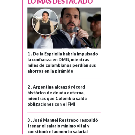
LO MÁS DESTACADO
por caso de las
basuras en
Bogotá
1 .
De la Espriella habría impulsado
la confianza en DMG, mientras
miles de colombianos perdían sus
ahorros en la pirámide
2 .
Argentina alcanzó récord
histórico de deuda externa,
mientras que Colombia salda
obligaciones con el FMI
3 .
José Manuel Restrepo respaldó
frenar el salario mínimo vital y
cuestionó el aumento salarial