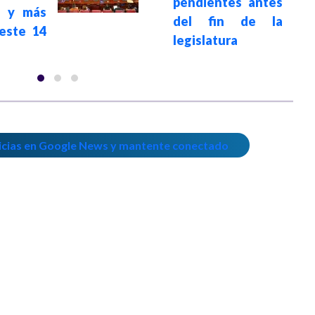
pendientes antes
1 y más
del fin de la
este 14
legislatura
icias en Google News y mantente conectado