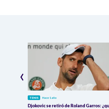
‹
TENIS
Hace 1 año
ictoria en
Djokovic se retiró de Roland Garros: ¿q