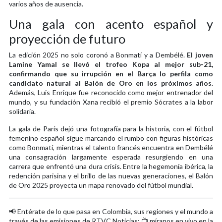
varios años de ausencia.
Una gala con acento español y
proyección de futuro
La edición 2025 no solo coronó a Bonmatí y a Dembélé.
El joven
Lamine Yamal se llevó el trofeo Kopa al mejor sub-21,
confirmando que su irrupción en el Barça lo perfila como
candidato natural al Balón de Oro en los próximos años
.
Además, Luis Enrique fue reconocido como mejor entrenador del
mundo, y su fundación Xana recibió el premio Sócrates a la labor
solidaria.
La gala de París dejó una fotografía para la historia, con el fútbol
femenino español sigue marcando el rumbo con figuras históricas
como Bonmatí, mientras el talento francés encuentra en Dembélé
una consagración largamente esperada resurgiendo en una
carrera que enfrentó una dura crisis. Entre la hegemonía ibérica, la
redención parisina y el brillo de las nuevas generaciones, el Balón
de Oro 2025 proyecta un mapa renovado del fútbol mundial.
📢 Entérate de lo que pasa en Colombia, sus regiones y el mundo a
través de las emisiones de RTVC Noticias: 📺 míranos en vivo en la