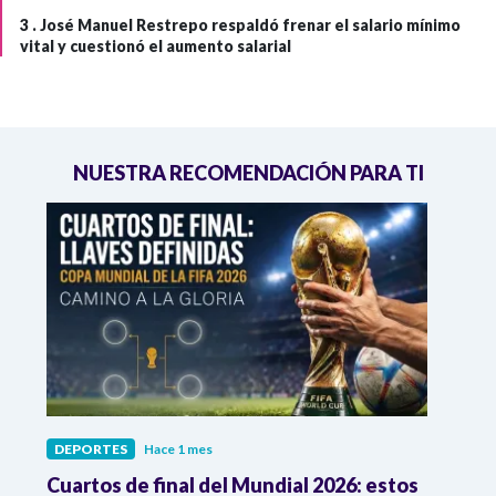
3 .
José Manuel Restrepo respaldó frenar el salario mínimo
vital y cuestionó el aumento salarial
NUESTRA RECOMENDACIÓN PARA TI
DEPORTES
Hace 1 mes
DEPO
Cuartos de final del Mundial 2026: estos
Atle