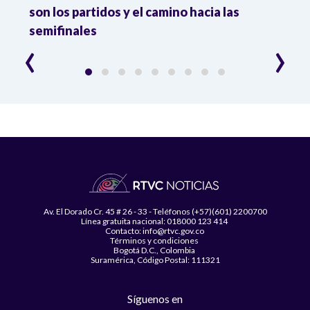
n
son los partidos y el camino hacia las
reco
semifinales
Atle
‹
›
Av. El Dorado Cr. 45 # 26 - 33 - Teléfonos (+57)(601) 2200700
Línea gratuita nacional: 018000 123 414
Contacto: info@rtvc.gov.co
Términos y condiciones
Bogotá D.C., Colombia
Suramérica, Código Postal: 111321
Síguenos en