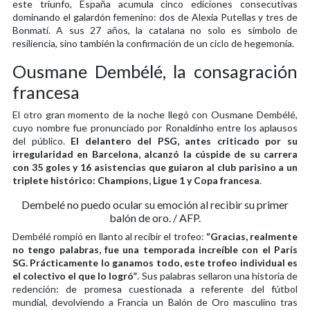
este triunfo, España acumula cinco ediciones consecutivas
dominando el galardón femenino: dos de Alexia Putellas y tres de
Bonmatí. A sus 27 años, la catalana no solo es símbolo de
resiliencia, sino también la confirmación de un ciclo de hegemonía.
Ousmane Dembélé, la consagración
francesa
El otro gran momento de la noche llegó con Ousmane Dembélé,
cuyo nombre fue pronunciado por Ronaldinho entre los aplausos
del público.
El delantero del PSG, antes criticado por su
irregularidad en Barcelona, alcanzó la cúspide de su carrera
con 35 goles y 16 asistencias que guiaron al club parisino a un
triplete histórico: Champions, Ligue 1 y Copa francesa
.
Dembelé no puedo ocular su emoción al recibir su primer
balón de oro. / AFP.
Dembélé rompió en llanto al recibir el trofeo:
“Gracias, realmente
no tengo palabras, fue una temporada increíble con el París
SG. Prácticamente lo ganamos todo, este trofeo individual es
el colectivo el que lo logró”
. Sus palabras sellaron una historia de
redención: de promesa cuestionada a referente del fútbol
mundial, devolviendo a Francia un Balón de Oro masculino tras