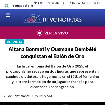
Pasar al contenido principal
|
"HABLAR NO ES UN CRIMEN": CARTA DE BETO CORAL
|
ABELARDO DE
Temas del día:
VER EN VIVO
DEPORTES
Aitana Bonmatí y Ousmane Dembélé
conquistan el Balón de Oro
En la ceremonia del Balón de Oro 2025, el
protagonismo recayó en dos figuras que representan
caminos distintos: la hegemonía en el fútbol femenino
y la transformación de un jugador francés para
alcanzar su consagración.
23 de Septiembre 2025, 8:15 AM