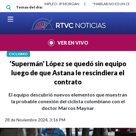
Pasar al contenido principal
RGAN
|
"HABLAR NO ES UN CRIMEN": CARTA DE BETO CORAL
|
ABELAR
Temas del día:
VER EN VIVO
CICLISMO
'Supermán' López se quedó sin equipo
luego de que Astana le rescindiera el
contrato
El equipo descubrió nuevos elementos que muestran
la probable conexión del ciclista colombiano con el
doctor Marcos Maynar
28 de Noviembre 2024, 3:16 PM