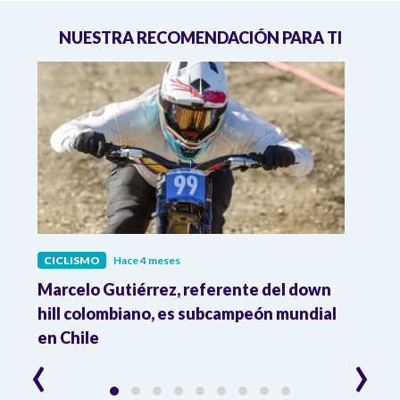
NUESTRA RECOMENDACIÓN PARA TI
CICLISMO
Hace 4 meses
CICL
Marcelo Gutiérrez, referente del down
Tata
hill colombiano, es subcampeón mundial
de ci
en Chile
part
‹
›