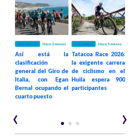
año
DEPORTES
Hace 2 meses
CICLISMO
Hace 5 meses
BOG
ó la
Así está la
Tatacoa Race 2026:
Bog
 Tour
clasificación
la exigente carrera
Cic
tiene
general del Giro de
de ciclismo en el
es
Italia, con Egan
Huila espera 900
dic
Bernal ocupando el
participantes
de 9
cuarto puesto
act
tod
‹
›