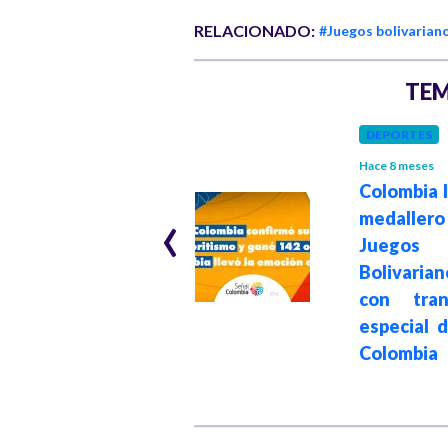
RELACIONADO:
#Juegos bolivarian
TEM
DEPORTES
Hace 8 meses
RTVC
Hace 1 año
Colombia l
‹
Señal Colombia
medallero
llevará la emoción
Juegos
de los Juegos
Bolivaria
Bolivarianos 2024
con tran
a todo el país
especial 
Colombia