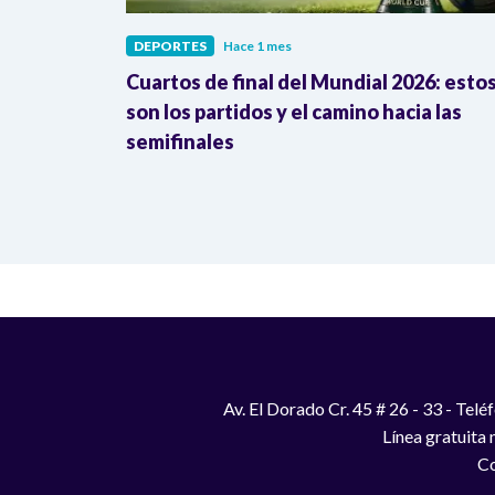
DEPORTES
Hace 1 mes
go: así
Cuartos de final del Mundial 2026: esto
ombia en la
son los partidos y el camino hacia las
semifinales
Av. El Dorado Cr. 45 # 26 - 33 - Te
Línea gratuita
Co