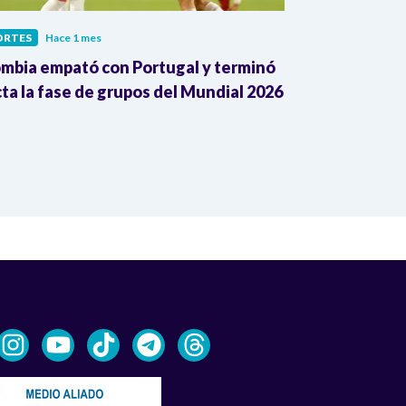
ORTES
Hace 1 mes
DEPORTES
Hace
mbia empató con Portugal y terminó
¿Cómo juega P
cta la fase de grupos del Mundial 2026
de Colombia a
Fifa2026