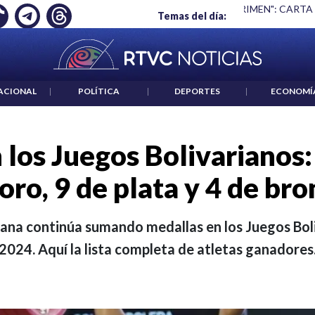
 ES UN CRIMEN": CARTA DE BETO CORAL
|
ABELARDO DE LA E
Temas del día:
ACIONAL
|
POLÍTICA
|
DEPORTES
|
ECONOMÍ
 los Juegos Bolivarianos:
oro, 9 de plata y 4 de br
ana continúa sumando medallas en los Juegos Bo
2024. Aquí la lista completa de atletas ganadores