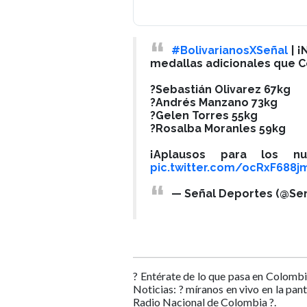
#BolivarianosXSeñal
| ¡
medallas adicionales que C
?Sebastián Olivarez 67kg
?Andrés Manzano 73kg
?Gelen Torres 55kg
?Rosalba Moranles 59kg
¡Aplausos para los n
pic.twitter.com/ocRxF688j
— Señal Deportes (@Se
? Entérate de lo que pasa en Colombi
Noticias: ? míranos en vivo en la pan
Radio Nacional de Colombia ?.