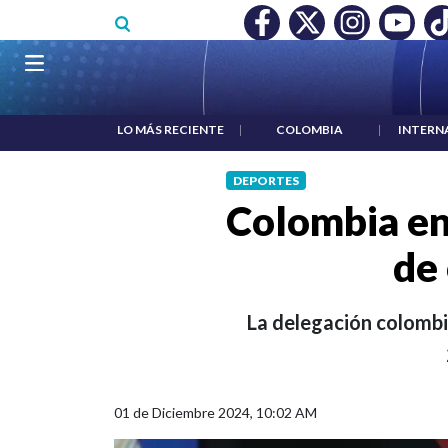
Pasar al contenido principal
O MÍNIMO NO DESTRUYÓ EMPLEO: JP MORGAN
|
"HABLAR NO
Navegación principal
LO MÁS RECIENTE
|
COLOMBIA
|
INTERN
DEPORTES
Colombia en
de 
La delegación colombi
01 de Diciembre 2024, 10:02 AM