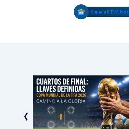
Sigue a RTVC Not
‹