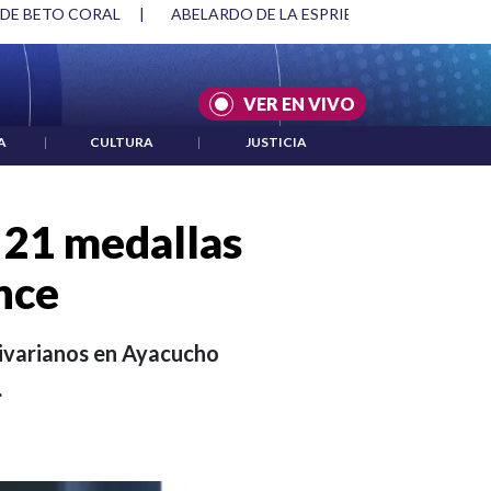
SPRIELLA Y DMG
|
ACUERDOS ENTRE ESTADOS UNIDOS E IRÁ
VER EN VIVO
A
|
CULTURA
|
JUSTICIA
 21 medallas
once
livarianos en Ayacucho
.