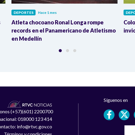
DEPORTES
Hace 1 mes
DEP
s
Atleta chocoano Ronal Longa rompe
Colo
records en el Panamericano de Atletismo
invi
en Medellín
Síguenos en
léfonos (+57)(601) 2200700
 nacional: 018000 123 414
ntacto: info@rtvc.gov.co
Términos y condiciones