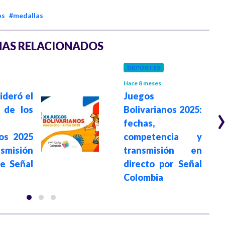
os
#medallas
AS RELACIONADOS
DEPORTES
Hace 8 meses
ideró el
Juegos
 de los
Bolivarianos 2025:
fechas,
nos 2025
competencia y
smisión
transmisión en
de Señal
directo por Señal
Colombia