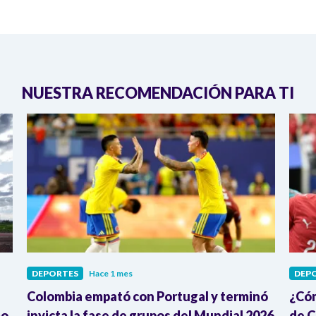
NUESTRA RECOMENDACIÓN PARA TI
DEPORTES
Hace 1 mes
DEP
Colombia empató con Portugal y terminó
¿Cóm
mo
invicta la fase de grupos del Mundial 2026
de C