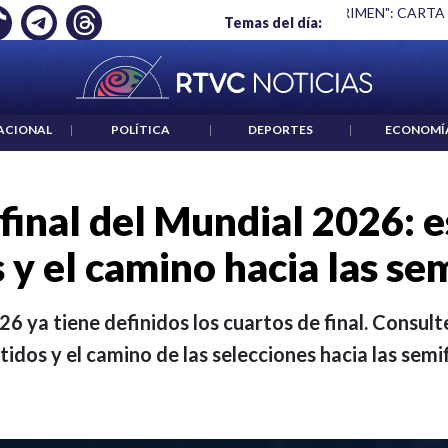
 ES UN CRIMEN": CARTA DE BETO CORAL
|
ABELARDO DE LA E
Temas del día:
ACIONAL
|
POLÍTICA
|
DEPORTES
|
ECONOMÍ
final del Mundial 2026: e
 y el camino hacia las se
26 ya tiene definidos los cuartos de final. Consult
rtidos y el camino de las selecciones hacia las semif