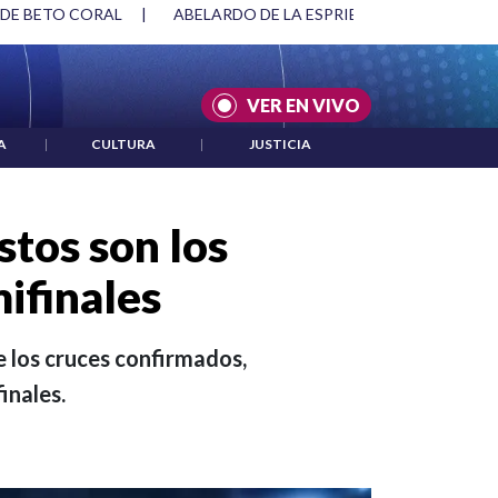
SPRIELLA Y DMG
|
ACUERDOS ENTRE ESTADOS UNIDOS E IRÁ
VER EN VIVO
A
|
CULTURA
|
JUSTICIA
stos son los
mifinales
e los cruces confirmados,
inales.