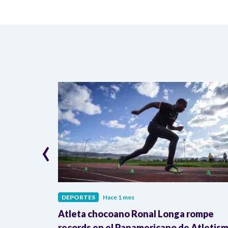
‹
DEPORTES
Hace 1 mes
icolor’
Atleta chocoano Ronal Longa rompe
Mundial de
records en el Panamericano de Atletis