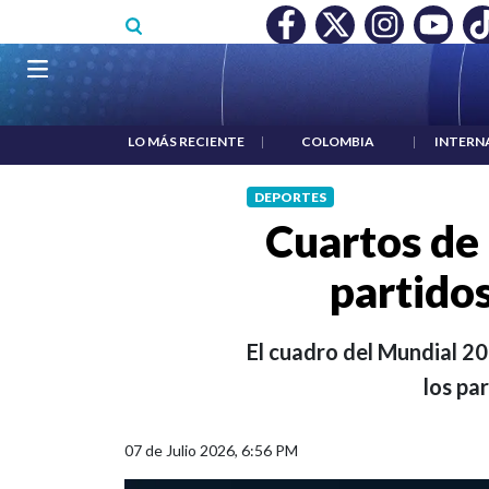
Pasar al contenido principal
O MÍNIMO NO DESTRUYÓ EMPLEO: JP MORGAN
|
"HABLAR NO
Navegación principal
LO MÁS RECIENTE
|
COLOMBIA
|
INTERN
DEPORTES
Cuartos de 
partidos
El cuadro del Mundial 20
los pa
07 de Julio 2026, 6:56 PM