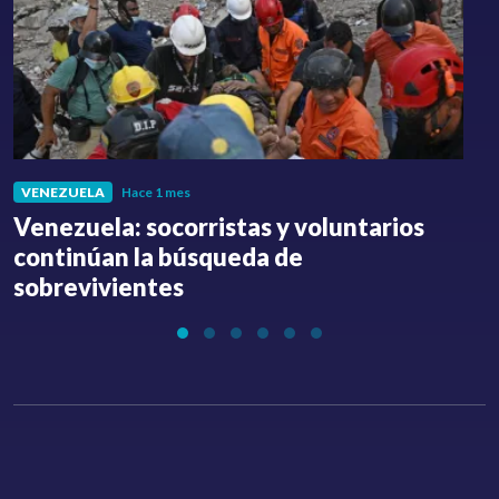
VENEZUELA
Hace 1 mes
Venezuela: socorristas y voluntarios
C
continúan la búsqueda de
a
sobrevivientes
l