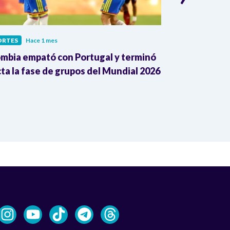
ORTES
Hace 1 mes
DEPORTES
Hace
mbia empató con Portugal y terminó
¿Cómo juega P
cta la fase de grupos del Mundial 2026
de Colombia a
Fifa2026