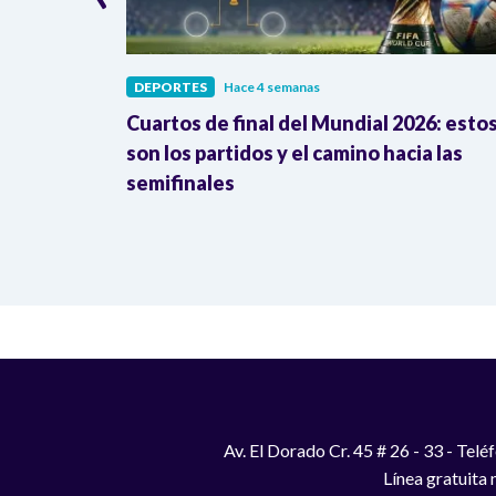
DEPORTES
Hace 4 semanas
go: así
Cuartos de final del Mundial 2026: esto
ombia en la
son los partidos y el camino hacia las
semifinales
Av. El Dorado Cr. 45 # 26 - 33 - Te
Línea gratuita