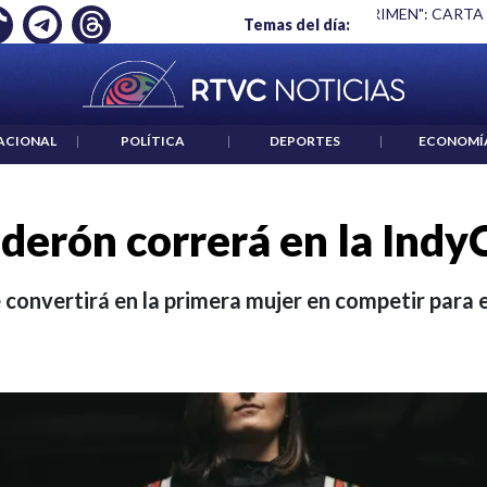
 ES UN CRIMEN": CARTA DE BETO CORAL
|
ABELARDO DE LA E
Temas del día:
ACIONAL
|
POLÍTICA
|
DEPORTES
|
ECONOMÍ
lderón correrá en la Indy
 convertirá en la primera mujer en competir para e