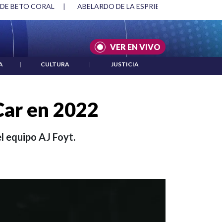
SPRIELLA Y DMG
|
ACUERDOS ENTRE ESTADOS UNIDOS E IRÁ
VER EN VIVO
A
|
CULTURA
|
JUSTICIA
Car en 2022
l equipo AJ Foyt.