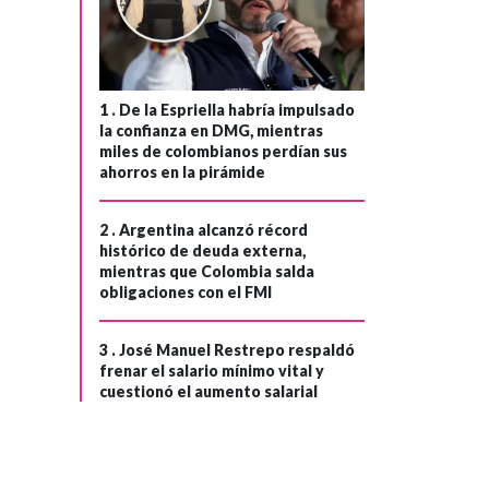
1 .
De la Espriella habría impulsado
la confianza en DMG, mientras
miles de colombianos perdían sus
ahorros en la pirámide
POLÍTICA
Hace 2 años
Congreso se
2 .
Argentina alcanzó récord
›
reúne para
histórico de deuda externa,
mientras que Colombia salda
debatir reformas
obligaciones con el FMI
sociales
pendientes antes
3 .
José Manuel Restrepo respaldó
del fin de la
frenar el salario mínimo vital y
cuestionó el aumento salarial
legislatura