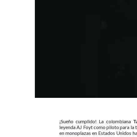
¡Sueño cumplido! La colombiana
T
leyenda AJ Foyt como piloto para la
en monoplazas en Estados Unidos hac