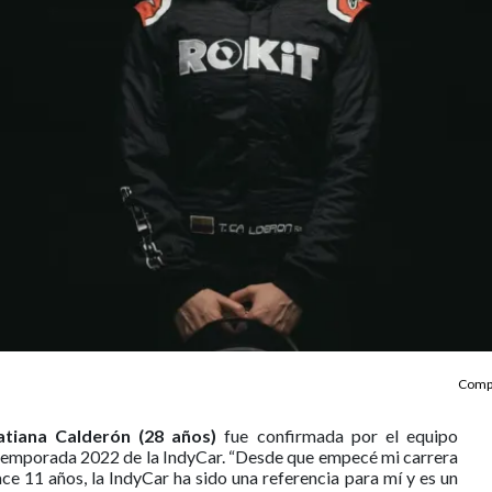
Compa
atiana Calderón (28 años)
fue confirmada por el equipo
 temporada 2022 de la IndyCar. “Desde que empecé mi carrera
e 11 años, la IndyCar ha sido una referencia para mí y es un