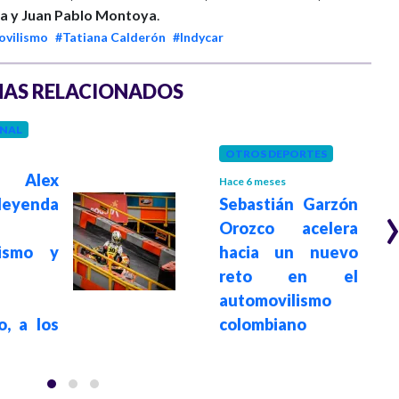
a y Juan Pablo Montoya
.
vilismo
#Tatiana Calderón
#Indycar
AS RELACIONADOS
NAL
OTROS DEPORTES
 Alex
Hace 6 meses
leyenda
Sebastián Garzón
Orozco acelera
lismo y
hacia un nuevo
reto en el
automovilismo
o, a los
colombiano