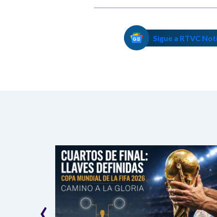
Sigue a RTVC Not
‹