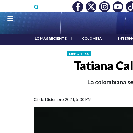
Pasar al contenido principal
O MÍNIMO NO DESTRUYÓ EMPLEO: JP MORGAN
|
"HABLAR NO
Navegación principal
LO MÁS RECIENTE
|
COLOMBIA
|
INTERN
DEPORTES
Tatiana Ca
La colombiana se
03 de Diciembre 2024, 5:00 PM