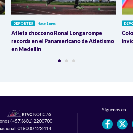
DEPORTES
Hace 1 mes
DEP
s
Atleta chocoano Ronal Longa rompe
Colo
records en el Panamericano de Atletismo
invi
en Medellín
Síguenos en
léfonos (+57)(601) 2200700
 nacional: 018000 123 414