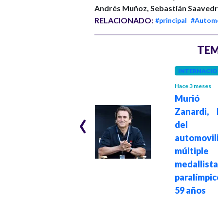
Andrés Muñoz, Sebastián Saavedr
RELACIONADO:
#principal
#Automo
TEM
INTERNACIO
COLOMBIA
Hace 3 meses
Murió
Hace 2 años
‹
Gobierno y ELN
Zanardi, 
firman el primer
del
punto en la mesa
automovi
de diálogos de
múltiple
paz: este es el
medallista
acuerdo
paralímpic
59 años