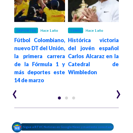
años
DEPORTES
Hace 1 año
TENIS
Hace 1 año
TENI
sta
Fútbol Colombiano,
Histórica victoria
Cam
aría
nuevo DT del Unión,
del jovén español
estr
cayó
la primera carrera
Carlos Alcaraz en la
en e
s de
de la Fórmula 1 y
Catedral de
más deportes este
Wimbledon
14 de marzo
‹
›
Sigue a RTVC Noticias en Google News y mantente conectado