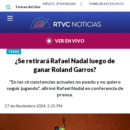
Pasar al contenido principal
O MÍNIMO NO DESTRUYÓ EMPLEO: JP MORGAN
|
"HABLAR NO ES UN CRIME
Temas del día:
L MUNDIAL 2026
|
VER EN VIVO
TENIS
¿Se retirará Rafael Nadal luego de
ganar Roland Garros?
"En las circunstancias actuales no puedo y no quiero
seguir jugando", afirmó Rafael Nadal en conferencia de
prensa.
27 de Noviembre 2024, 5:25 PM