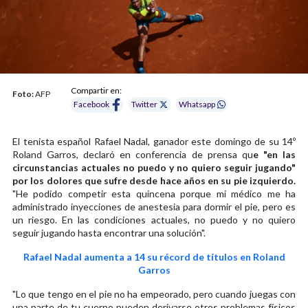
Compartir en:
Foto:
AFP
Facebook
Twitter
Whatsapp
El tenista español Rafael Nadal, ganador este domingo de su 14º
Roland Garros, declaró en conferencia de prensa qu
e "en las
circunstancias actuales no puedo y no quiero seguir jugando"
por los dolores que sufre desde hace años en su pie izquierdo.
"He podido competir esta quincena porque mi médico me ha
administrado inyecciones de anestesia para dormir el pie, pero es
un riesgo. En las condiciones actuales, no puedo y no quiero
seguir jugando hasta encontrar una solución".
Rafael Nadal aumenta a 14 su récord de títulos en Roland
Garros
"Lo que tengo en el pie no ha empeorado, pero cuando juegas con
una parte de tu cuerpo pueden derivarse otros problemas físicos