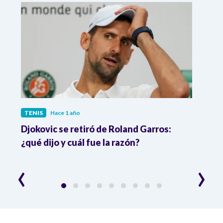
TENIS
Hace 1 año
TENI
 en
Djokovic se retiró de Roland Garros:
¡Dob
¿qué dijo y cuál fue la razón?
se q
‹
›