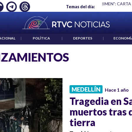
Ó EMPLEO: JP MORGAN
|
"HABLAR NO ES UN CRIMEN": CARTA
Temas del día:
ACIONAL
|
POLÍTICA
|
DEPORTES
|
ECONOMÍ
IZAMIENTOS
MEDELLÍN
Hace 1 año
Tragedia en S
muertos tras 
tierra