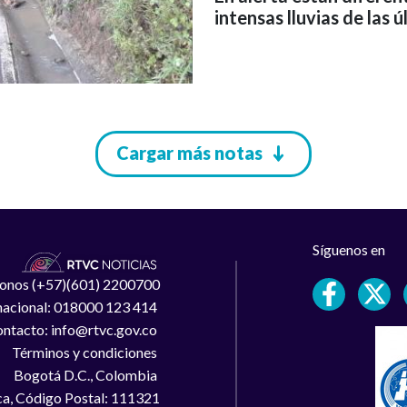
intensas lluvias de las 
Cargar más notas
Síguenos en
léfonos (+57)(601) 2200700
 nacional: 018000 123 414
ntacto: info@rtvc.gov.co
Términos y condiciones
Bogotá D.C., Colombia
a, Código Postal: 111321