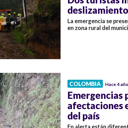
deslizamiento
La emergencia se prese
en zona rural del munici
COLOMBIA
Hace 4 añ
Emergencias p
afectaciones 
del país
En alerta están diferent