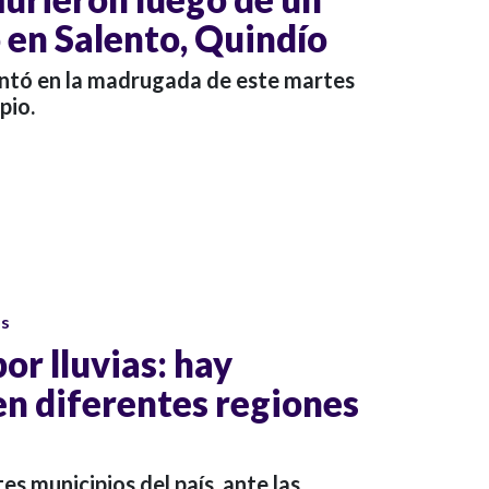
 en Salento, Quindío
ntó en la madrugada de este martes
pio.
os
or lluvias: hay
en diferentes regiones
es municipios del país, ante las