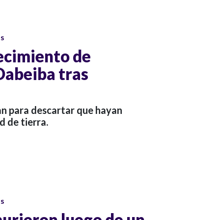
os
ecimiento de
Dabeiba tras
an para descartar que hayan
d de tierra.
os
murieron luego de un