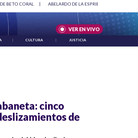
 DE BETO CORAL
|
ABELARDO DE LA ESPRIELLA Y DMG
|
VER EN VIVO
A
|
CULTURA
|
JUSTICIA
abaneta: cinco
deslizamientos de