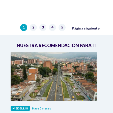
Paginación
Siguiente página
1
2
3
4
5
Página actual
Página
Página
Página
Página
Página siguiente
NUESTRA RECOMENDACIÓN PARA TI
MEDELLÍN
Hace 5 meses
MEDE