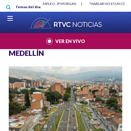
Pasar al contenido principal
O MÍNIMO NO DESTRUYÓ EMPLEO: JP MORGAN
|
"HABLAR NO ES UN CRIME
Temas del día:
L MUNDIAL 2026
|
VER EN VIVO
MEDELLÍN