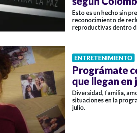
según Colomb
Esto es un hecho sin pr
reconocimiento de recl
reproductivas dentro de
ENTRETENIMIENTO
Prográmate co
que llegan en 
Diversidad, familia, am
situaciones en la progr
julio.