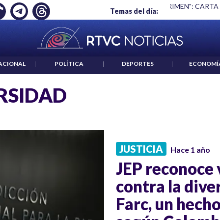
Ó EMPLEO: JP MORGAN
|
"HABLAR NO ES UN CRIMEN": CARTA
Temas del día:
ACIONAL
|
POLÍTICA
|
DEPORTES
|
ECONOMÍ
RSIDAD
JUSTICIA
Hace 1 año
JEP reconoce v
contra la dive
Farc, un hech