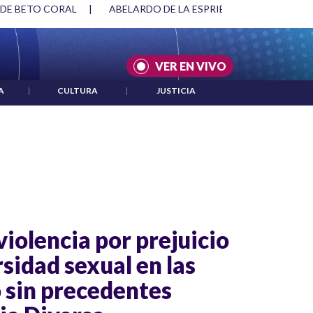
 DE BETO CORAL
|
ABELARDO DE LA ESPRIELLA Y DMG
|
VER EN VIVO
A
|
CULTURA
|
JUSTICIA
iolencia por prejuicio
rsidad sexual en las
o sin precedentes