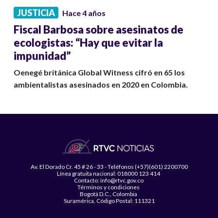
JUSTICIA
Hace 4 años
Fiscal Barbosa sobre asesinatos de
ecologistas: “Hay que evitar la
impunidad”
Oenegé británica Global Witness cifró en 65 los
ambientalistas asesinados en 2020 en Colombia.
Av. El Dorado Cr. 45 # 26 - 33 - Teléfonos (+57)(601) 2200700
Línea gratuita nacional: 018000 123 414
Contacto: info@rtvc.gov.co
Términos y condiciones
Bogotá D.C., Colombia
Suramérica, Código Postal: 111321