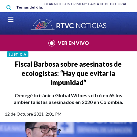
Pasar al contenido principal
RGAN
|
"HABLAR NO ES UN CRIMEN": CARTA DE BETO CORAL
|
ABELAR
Temas del día:
VER EN VIVO
JUSTICIA
Fiscal Barbosa sobre asesinatos de
ecologistas: “Hay que evitar la
impunidad”
Oenegé británica Global Witness cifró en 65 los
ambientalistas asesinados en 2020 en Colombia.
12 de Octubre 2021, 2:01 PM