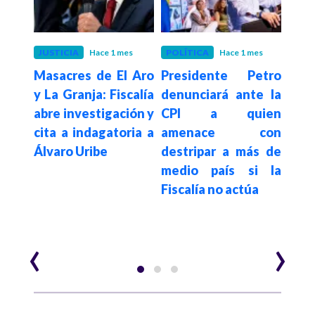
 meses
JUSTICIA
Hace 1 mes
POLÍTICA
Hace 1 mes
POLÍ
a red
Masacres de El Aro
Presidente Petro
"Pir
 de
y La Granja: Fiscalía
denunciará ante la
fin
 Lili
abre investigación y
CPI a quien
com
 de
cita a indagatoria a
amenace con
pre
ones
Álvaro Uribe
destripar a más de
re
ión
medio país si la
den
Fiscalía no actúa
ca
Abe
Espr
‹
›