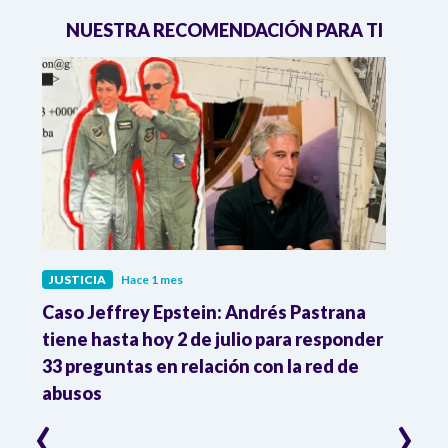
NUESTRA RECOMENDACIÓN PARA TI
JUSTICIA
Hace 1 mes
JUST
ón
Caso Jeffrey Epstein: Andrés Pastrana
La JE
cia
tiene hasta hoy 2 de julio para responder
y mil
33 preguntas en relación con la red de
Colo
abusos
‹
›