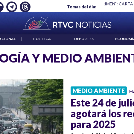
 ES UN CRIMEN": CARTA DE BETO CORAL
|
ABELARDO DE LA E
Temas del día:
ACIONAL
|
POLÍTICA
|
DEPORTES
|
ECONOMÍ
OGÍA Y MEDIO AMBIEN
MEDIO AMBIENTE
H
Este 24 de jul
agotará los re
para 2025