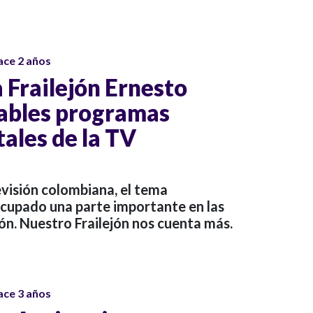
ace 2 años
 Frailejón Ernesto
dables programas
les de la TV
levisión colombiana, el tema
cupado una parte importante en las
ón. Nuestro Frailejón nos cuenta más.
ace 3 años