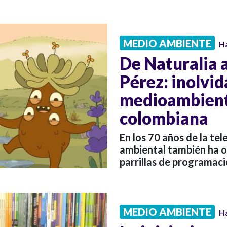
MEDIO AMBIENTE
H
De Naturalia a
Pérez: inolvi
medioambienta
colombiana
En los 70 años de la te
ambiental también ha o
parrillas de programaci
MEDIO AMBIENTE
H