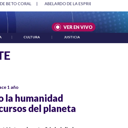
SPRIELLA Y DMG
|
ACUERDOS ENTRE ESTADOS UNIDOS E IRÁ
VER EN VIVO
A
|
CULTURA
|
JUSTICIA
TE
ace 1 año
io la humanidad
cursos del planeta