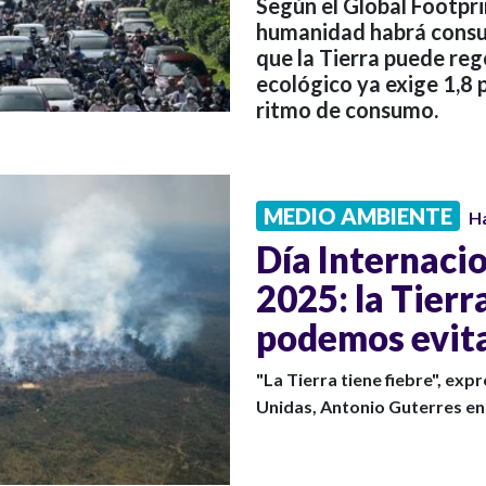
Según el Global Footpri
humanidad habrá consum
que la Tierra puede reg
ecológico ya exige 1,8 
ritmo de consumo.
MEDIO AMBIENTE
H
Día Internacio
2025: la Tierr
podemos evita
"La Tierra tiene fiebre", exp
Unidas, Antonio Guterres en 