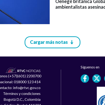
Oenegé británica Global
ambientalistas asesina
Cargar más notas
Síguenos en
léfonos (+57)(601) 2200700
 nacional: 018000 123 414
ntacto: info@rtvc.gov.co
Términos y condiciones
Bogotá D.C., Colombia