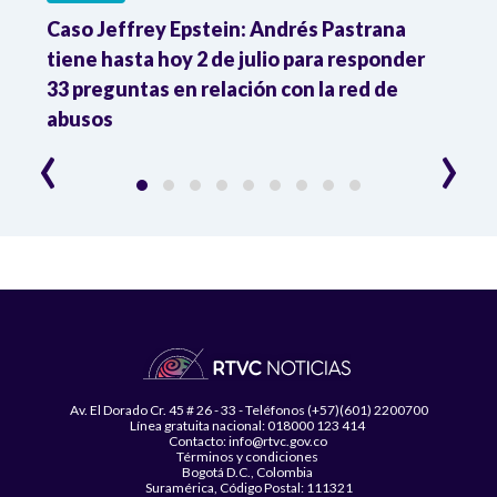
a
Caso Jeffrey Epstein: Andrés Pastrana
La JE
2
tiene hasta hoy 2 de julio para responder
y mil
33 preguntas en relación con la red de
Colo
abusos
‹
›
Av. El Dorado Cr. 45 # 26 - 33 - Teléfonos (+57)(601) 2200700
Línea gratuita nacional: 018000 123 414
Contacto: info@rtvc.gov.co
Términos y condiciones
Bogotá D.C., Colombia
Suramérica, Código Postal: 111321