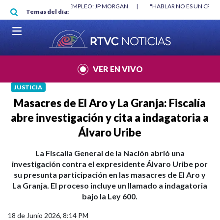
Pasar al contenido principal
 EMPLEO: JP MORGAN
|
"HABLAR NO ES UN CRIMEN": CARTA DE BETO COR
Temas del día:
VER EN VIVO
JUSTICIA
Masacres de El Aro y La Granja: Fiscalía
abre investigación y cita a indagatoria a
Álvaro Uribe
La Fiscalía General de la Nación abrió una
investigación contra el expresidente Álvaro Uribe por
su presunta participación en las masacres de El Aro y
La Granja. El proceso incluye un llamado a indagatoria
bajo la Ley 600.
18 de Junio 2026, 8:14 PM