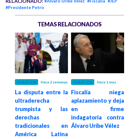
RELACIONADO:
#Álvaro Uribe Vélez
#Fiscalía
#JEP
#Presidente Petro
TEMAS RELACIONADOS
 mes
POLÍTICA
Hace 2 semanas
POLÍTICA
Hace 1 mes
JUST
tro
La disputa entre la
Fiscalía niega
La 
ol G
ultraderecha
aplazamiento y deja
co
De la
trumpista y las
en firme
exg
ierte
derechas
indagatoria contra
mi
la
tradicionales en
Álvaro Uribe Vélez
crím
ón
América Latina
en C