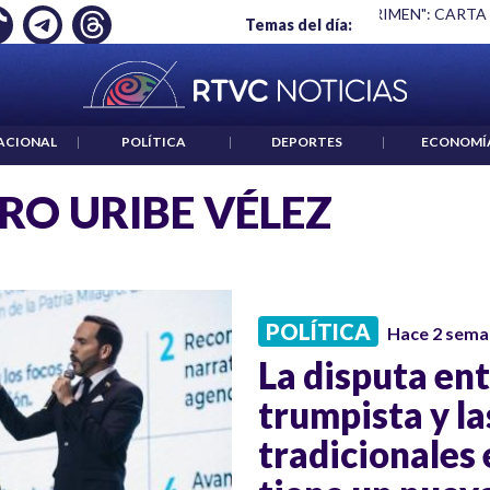
Ó EMPLEO: JP MORGAN
|
"HABLAR NO ES UN CRIMEN": CARTA
Temas del día:
ACIONAL
|
POLÍTICA
|
DEPORTES
|
ECONOMÍ
RO URIBE VÉLEZ
POLÍTICA
Hace 2 sema
La disputa ent
trumpista y l
tradicionales