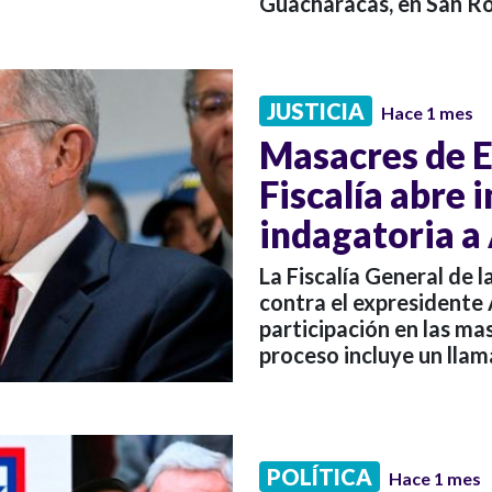
Guacharacas, en San Ro
JUSTICIA
Hace 1 mes
Masacres de El
Fiscalía abre 
indagatoria a
La Fiscalía General de 
contra el expresidente 
participación en las mas
proceso incluye un llam
POLÍTICA
Hace 1 mes