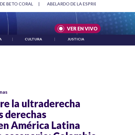
 DE BETO CORAL
|
ABELARDO DE LA ESPRIELLA Y DMG
|
VER EN VIVO
A
|
CULTURA
|
JUSTICIA
nas
re la ultraderecha
as derechas
 en América Latina