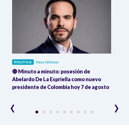
POLÍTICA
Hace 10 horas
POLÍ
🔴 Minuto a minuto: posesión de
Gabin
Abelardo De La Espriella como nuevo
qued
presidente de Colombia hoy 7 de agosto
mini
‹
›