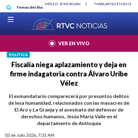
Pasar al contenido principal
RGAN
|
"HABLAR NO ES UN CRIMEN": CARTA DE BETO CORAL
|
ABELAR
Temas del día:
VER EN VIVO
POLÍTICA
Fiscalía niega aplazamiento y deja en
firme indagatoria contra Álvaro Uribe
Vélez
El exmandatario comparecerá por presuntos delitos
de lesa humanidad, relacionados con las masacres de
El Aro y La Granja y el asesinato del defensor de
derechos humanos, Jesús María Valle en el
departamento de Antioquia
03 de Julio 2026, 7:31 AM