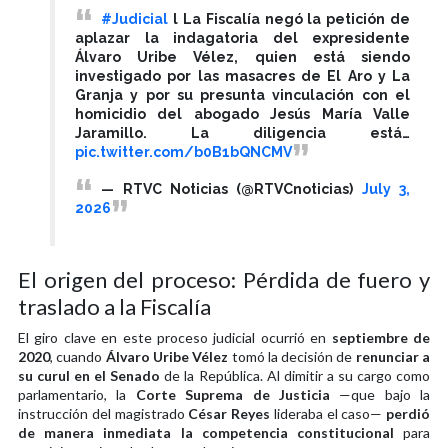
#Judicial
l La Fiscalía negó la petición de
aplazar la indagatoria del expresidente
Álvaro Uribe Vélez, quien está siendo
investigado por las masacres de El Aro y La
Granja y por su presunta vinculación con el
homicidio del abogado Jesús María Valle
Jaramillo. La diligencia está…
pic.twitter.com/b0B1bQNCMV
— RTVC Noticias (@RTVCnoticias)
July 3,
2026
El origen del proceso: Pérdida de fuero y
traslado a la Fiscalía
El giro clave en este proceso judicial ocurrió en
septiembre de
2020
, cuando
Álvaro Uribe Vélez
tomó la decisión de
renunciar a
su curul en el Senado
de la República. Al dimitir a su cargo como
parlamentario, la
Corte Suprema de Justicia
—que bajo la
instrucción del magistrado
César Reyes
lideraba el caso—
perdió
de manera inmediata la competencia constitucional
para