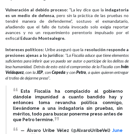
Vulneración al debido proceso:
"La ley dice que la
indagatoria
es un medio de defensa
, pero sin la práctica de las pruebas no
tendré manera de defenderme", sostuvo el exmandatario,
añadiendo que el fallo de tutela invocado solo exigía reportar
avances y no un requerimiento perentorio impulsado por el
exfiscal
Eduardo Montealegre.
Intereses políticos:
Uribe aseguró que la
resolución responde a
presiones ajenas a lo jurídico
:
"La Fiscalía aduce que tiene elementos
suficientes para inferir que yo puedo ser autor o partícipe de los delitos de
lesa humanidad. Detrás de esto está el compromiso de la Fiscalía con
Iván
Velásquez
, con la
JEP
, con
Cepeda
y con
Petro
, a quien quieren entregar
el trofeo de dejarme preso"
.
Esta Fiscalía ha complacido al gobierno
dándole impunidad a cuanto bandido hay y
entonces toma revancha política conmigo,
llevándome a una indagatoria sin pruebas, sin
méritos, todo para buscar ponerme preso antes de
que Petro termine.
— Álvaro Uribe Vélez (@AlvaroUribeVel)
June