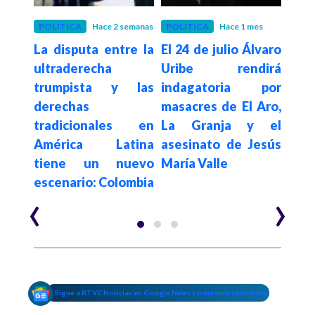
es
POLÍTICA
Hace 2 semanas
POLÍTICA
Hace 1 mes
JUST
eda
La disputa entre la
El 24 de julio Álvaro
Masa
a a
ultraderecha
Uribe rendirá
y La
e la
trumpista y las
indagatoria por
abre
e la
derechas
masacres de El Aro,
cita
I por
tradicionales en
La Granja y el
Álva
ulos
América Latina
asesinato de Jesús
el
tiene un nuevo
María Valle
escenario: Colombia
‹
›
Sigue a RTVC Noticias en Google News y mantente conectado