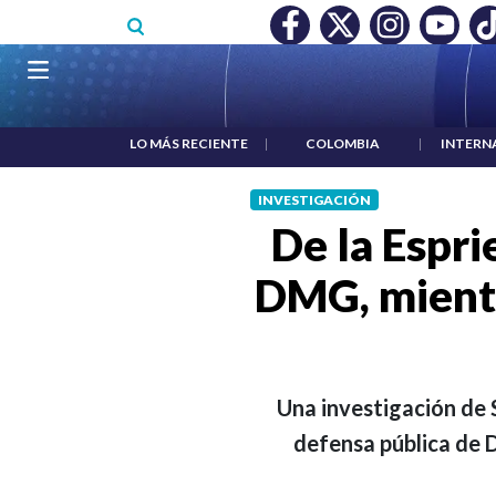
Pasar al contenido principal
O MÍNIMO NO DESTRUYÓ EMPLEO: JP MORGAN
|
"HABLAR NO
Navegación principal
LO MÁS RECIENTE
|
COLOMBIA
|
INTERN
INVESTIGACIÓN
De la Espri
DMG, mientr
Una investigación de S
defensa pública de 