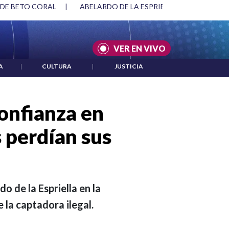
SPRIELLA Y DMG
|
ACUERDOS ENTRE ESTADOS UNIDOS E IRÁ
VER EN VIVO
A
|
CULTURA
|
JUSTICIA
confianza en
 perdían sus
o de la Espriella en la
la captadora ilegal.