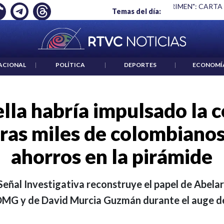
 ES UN CRIMEN": CARTA DE BETO CORAL
|
ABELARDO DE LA E
Temas del día:
ACIONAL
|
POLÍTICA
|
DEPORTES
|
ECONOMÍ
ella habría impulsado la 
as miles de colombianos
ahorros en la pirámide
eñal Investigativa reconstruye el papel de Abelard
DMG y de David Murcia Guzmán durante el auge de 