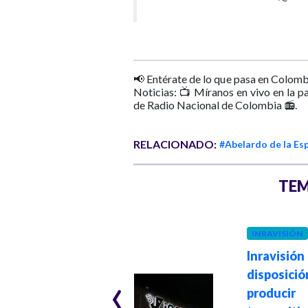
📢 Entérate de lo que pasa en Colomb
Noticias: 📺 Míranos en vivo en la p
de Radio Nacional de Colombia 📻.
RELACIONADO:
#Abelardo de la Esp
TEM
GOBIERNO
INRAVISIÓN
Hace 4 semanas
Comité Nacional
Inravisión
‹
de Empalme
disposici
afirma que este
produ