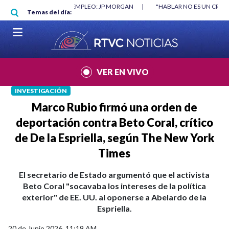
Pasar al contenido principal
RGAN
|
"HABLAR NO ES UN CRIMEN": CARTA DE BETO CORAL
|
ABELAR
Temas del día:
VER EN VIVO
INVESTIGACIÓN
Marco Rubio firmó una orden de
deportación contra Beto Coral, crítico
de De la Espriella, según The New York
Times
El secretario de Estado argumentó que el activista
Beto Coral "socavaba los intereses de la política
exterior" de EE. UU. al oponerse a Abelardo de la
Espriella.
20 de Junio 2026, 11:19 AM