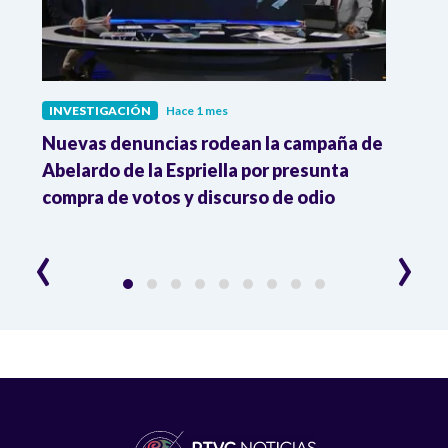
INVESTIGACIÓN
Hace 1 mes
INVE
ura
Nuevas denuncias rodean la campaña de
Señal
Abelardo de la Espriella por presunta
De la
compra de votos y discurso de odio
Gámez
conf
‹
›