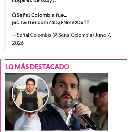
hogares de 64477.
📺Señal Colombia fue…
pic.twitter.com/0D4FNmV2Dx
— Señal Colombia (@SenalColombia)
June 7,
2026
LO MÁS DESTACADO