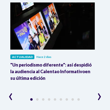
ACTUALIDAD
Hace 2 días
ACTU
 a
"Un periodismo diferente": así despidió
La p
la audiencia al Calentao Informativoen
tiene
su última edición
frec
‹
›