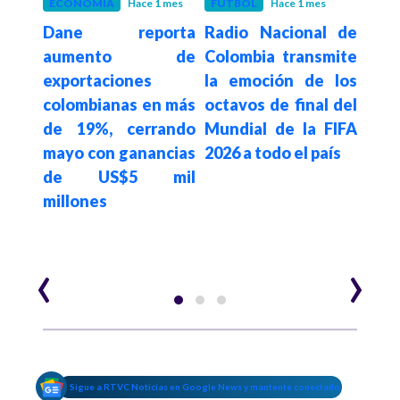
ECONOMÍA
Hace 1 mes
FÚTBOL
Hace 1 mes
EST
Dane reporta
Radio Nacional de
Hace 1
s un
Do
aumento de
Colombia transmite
ta de
habr
exportaciones
la emoción de los
medio
de 
colombianas en más
octavos de final del
n en
dóla
de 19%, cerrando
Mundial de la FIFA
pro
mayo con ganancias
2026 a todo el país
cri
de US$5 mil
se b
millones
su 
pres
‹
›
Sigue a RTVC Noticias en Google News y mantente conectado