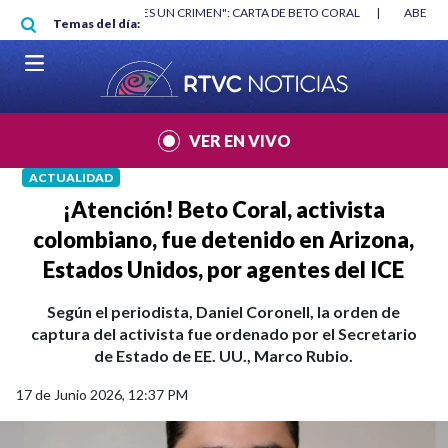
Pasar al contenido principal
RGAN
|
"HABLAR NO ES UN CRIMEN": CARTA DE BETO CORAL
|
ABELAR
Temas del día:
VER EN VIVO
ACTUALIDAD
¡Atención! Beto Coral, activista
colombiano, fue detenido en Arizona,
Estados Unidos, por agentes del ICE
Según el periodista, Daniel Coronell, la orden de
captura del activista fue ordenado por el Secretario
de Estado de EE. UU., Marco Rubio.
17 de Junio 2026, 12:37 PM