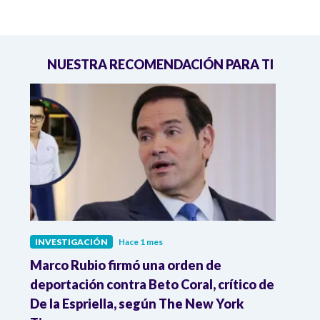
NUESTRA RECOMENDACIÓN PARA TI
INVESTIGACIÓN
Hace 1 mes
INVE
ura
Marco Rubio firmó una orden de
Nuev
deportación contra Beto Coral, crítico de
Abela
De la Espriella, según The New York
comp