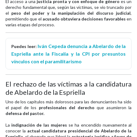
El acceso a una
justicia pronta y con enfoque de género
es un
derecho fundamental que, según las víctimas, se vio truncado por
el
peso del poder y la manipulación del discurso judicial
,
permitiendo que el
acusado obtuviera decisiones favorables
en
varias etapas del proceso.
Iván Cepeda denuncia a Abelardo de la
Puedes leer:
Espriella ante la Fiscalía y la CPI por presuntos
vínculos con el paramilitarismo
El rechazo de las víctimas a la candidatura
de Abelardo de la Espriella
Uno de los capítulos más dolorosos para las denunciantes ha sido
el papel de los
profesionales del derecho
que asumieron la
defensa del pastor.
La
indignación de las mujeres
se ha encendido nuevamente al
conocer la
actual candidatura presidencial de Abelardo de la
Espriella
, el abogado que lideró la
estrategia jurídica a favor de