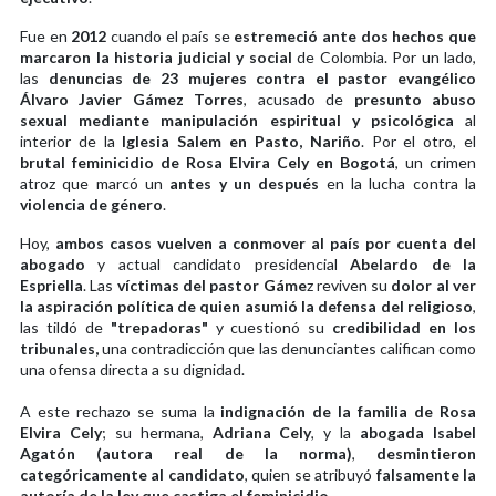
Fue en
2012
cuando el país se
estremeció ante dos hechos que
marcaron la historia judicial y social
de Colombia. Por un lado,
las
denuncias de 23 mujeres contra el pastor evangélico
Álvaro Javier Gámez Torres
, acusado de
presunto abuso
sexual mediante manipulación espiritual y psicológica
al
interior de la
Iglesia Salem en Pasto, Nariño
. Por el otro, el
brutal feminicidio de Rosa Elvira Cely en Bogotá
, un crimen
atroz que marcó un
antes y un después
en la lucha contra la
violencia de género
.
Hoy,
ambos casos vuelven a conmover al país por cuenta del
abogado
y actual candidato presidencial
Abelardo de la
Espriella
. Las
víctimas del pastor Gáme
z reviven su
dolor al ver
la aspiración política de quien asumió la defensa del religioso
,
las tildó de
"trepadoras"
y cuestionó su
credibilidad en los
tribunales,
una contradicción que las denunciantes califican como
una ofensa directa a su dignidad.
A este rechazo se suma la
indignación de la familia de Rosa
Elvira Cely
; su hermana,
Adriana Cely
, y la
abogada Isabel
Agatón (autora real de la norma)
,
desmintieron
categóricamente al candidato
, quien se atribuyó
falsamente la
autoría de la ley que castiga el feminicidio
.