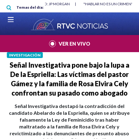
Pasar al contenido principal
RGAN
|
"HABLAR NO ES UN CRIMEN": CARTA DE BETO CORAL
|
ABELAR
Temas del día:
VER EN VIVO
INVESTIGACIÓN
Señal Investigativa pone bajo la lupa a
De la Espriella: Las víctimas del pastor
Gámez y la familia de Rosa Elvira Cely
confrontan su pasado como abogado
Señal Investigativa destapó la contradicción del
candidato Abelardo de la Espriella, quien se atribuye
falsamente la Ley de Feminicidio tras haber
maltratado a la familia de Rosa Elvira Cely y
revictimizado a las denunciantes de presunto abuso