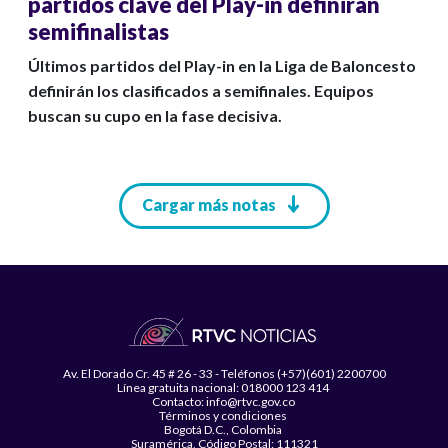
partidos clave del Play-in definirán
semifinalistas
Últimos partidos del Play-in en la Liga de Baloncesto
definirán los clasificados a semifinales. Equipos
buscan su cupo en la fase decisiva.
Paginación
Cargar más notas
Av. El Dorado Cr. 45 # 26 - 33 - Teléfonos (+57)(601) 2200700
Línea gratuita nacional: 018000 123 414
Contacto: info@rtvc.gov.co
Términos y condiciones
Bogotá D.C., Colombia
Suramérica, Código Postal: 111321