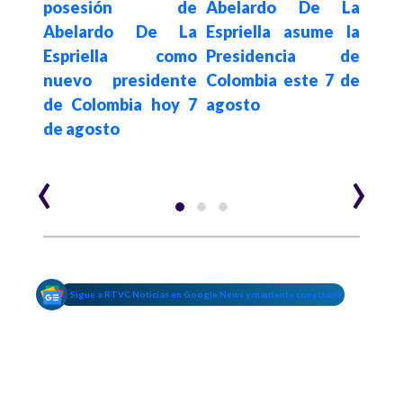
lo”:
posesión de
Abelardo De La
dis
etro
Abelardo De La
Espriella asume la
pr
que
Espriella como
Presidencia de
tr
 el
nuevo presidente
Colombia este 7 de
pos
7 de
de Colombia hoy 7
agosto
pre
de agosto
Abe
Espr
‹
›
Sigue a RTVC Noticias en Google News y mantente conectado