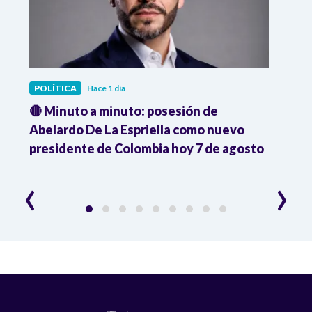
POLÍTICA
Hace 1 día
POLÍ
🔴 Minuto a minuto: posesión de
Gabin
Abelardo De La Espriella como nuevo
qued
presidente de Colombia hoy 7 de agosto
mini
‹
›