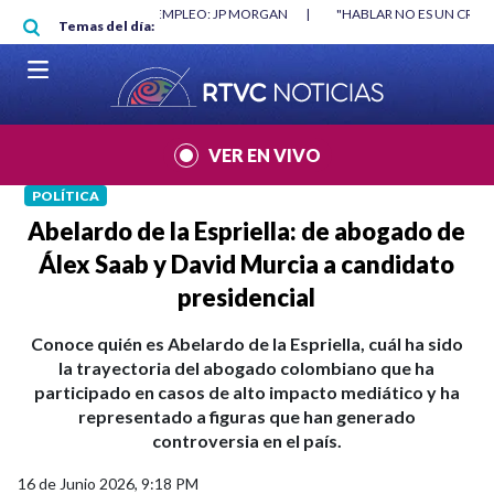
Pasar al contenido principal
RGAN
|
"HABLAR NO ES UN CRIMEN": CARTA DE BETO CORAL
|
ABELAR
Temas del día:
VER EN VIVO
POLÍTICA
Abelardo de la Espriella: de abogado de
Álex Saab y David Murcia a candidato
presidencial
Conoce quién es Abelardo de la Espriella, cuál ha sido
la trayectoria del abogado colombiano que ha
participado en casos de alto impacto mediático y ha
representado a figuras que han generado
controversia en el país.
16 de Junio 2026, 9:18 PM