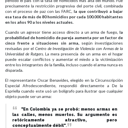
período el país con la tasa de homicidios más alta del mundo. Fue
precisamente la restricción progresiva del porte civil, combinada
con el proceso de paz con las FARC,
la que contribuyó a bajar
esa tasa de más de 80 homicidios por cada 100.000 habitantes
en los años 90 a los niveles actuales.
Cuando un agresor tiene acceso directo a un arma de fuego,
la
probabilidad de homicidio de pareja aumenta por un factor de
cinco frente a situaciones sin arma,
según investigaciones
revisadas por el
Centro de Investigación de Violencia con Armas de la
Universidad de Rutgers
. La mera presencia de un arma en el hogar
puede escalar conflictos y aumentar el miedo a la victimización
entre los integrantes de la familia, incluso cuando el arma nunca es
disparada.
El representante Oscar Benavides, elegido en la Circunscripción
Especial Afrodescendiente, respondió directamente a De la
Espriella cuando este usó un bolígrafo para ilustrar que cualquier
objeto puede ser un arma:
"En Colombia ya se probó: menos armas en
las calles, menos muertos. Su argumento es
retóricamente atractivo, pero
conceptualmente débil"
.