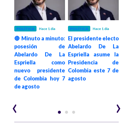
 mes
POLÍTICA
Hace 1 día
POLÍTICA
Hace 1 día
INRA
será
🔴 Minuto a minuto:
El presidente electo
Inra
lo”:
posesión de
Abelardo De La
dis
etro
Abelardo De La
Espriella asume la
pr
que
Espriella como
Presidencia de
tr
 el
nuevo presidente
Colombia este 7 de
pos
7 de
de Colombia hoy 7
agosto
pre
de agosto
Abe
Espr
‹
›