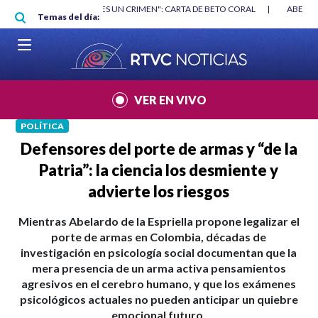
Pasar al contenido principal
RGAN
|
"HABLAR NO ES UN CRIMEN": CARTA DE BETO CORAL
|
ABELAR
Temas del día:
VER EN VIVO
POLÍTICA
Defensores del porte de armas y “de la
Patria”: la ciencia los desmiente y
advierte los riesgos
Mientras Abelardo de la Espriella propone legalizar el
porte de armas en Colombia, décadas de
investigación en psicología social documentan que la
mera presencia de un arma activa pensamientos
agresivos en el cerebro humano, y que los exámenes
psicológicos actuales no pueden anticipar un quiebre
emocional futuro.