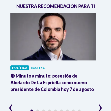
NUESTRA RECOMENDACIÓN PARA TI
POLÍTICA
Hace 1 día
POLÍ
🔴 Minuto a minuto: posesión de
Gabin
Abelardo De La Espriella como nuevo
qued
presidente de Colombia hoy 7 de agosto
mini
‹
›