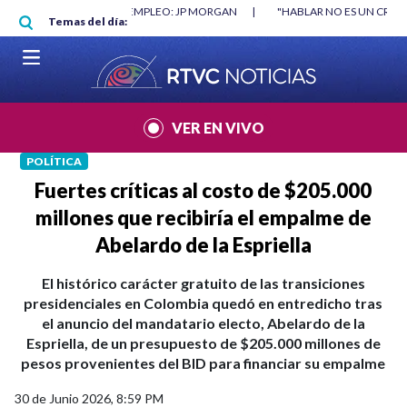
Pasar al contenido principal
RGAN
|
"HABLAR NO ES UN CRIMEN": CARTA DE BETO CORAL
|
ABELAR
Temas del día:
VER EN VIVO
POLÍTICA
Fuertes críticas al costo de $205.000
millones que recibiría el empalme de
Abelardo de la Espriella
El histórico carácter gratuito de las transiciones
presidenciales en Colombia quedó en entredicho tras
el anuncio del mandatario electo, Abelardo de la
Espriella, de un presupuesto de $205.000 millones de
pesos provenientes del BID para financiar su empalme
30 de Junio 2026, 8:59 PM