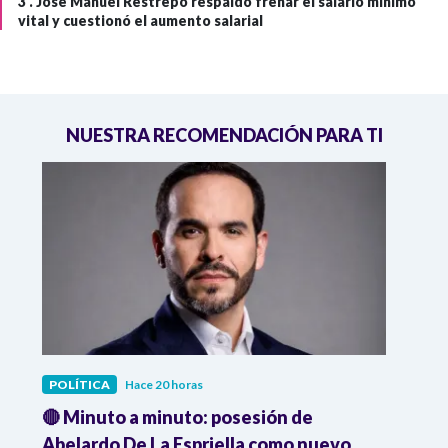
3 .
José Manuel Restrepo respaldó frenar el salario mínimo
vital y cuestionó el aumento salarial
NUESTRA RECOMENDACIÓN PARA TI
POLÍTICA
Hace 20 horas
POLÍ
🔴 Minuto a minuto: posesión de
Gabin
Abelardo De La Espriella como nuevo
qued