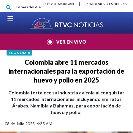
Pasar al contenido principal
RGAN
|
"HABLAR NO ES UN CRIMEN": CARTA DE BETO CORAL
|
ABELAR
Temas del día:
VER EN VIVO
ECONOMÍA
Colombia abre 11 mercados
internacionales para la exportación de
huevo y pollo en 2025
Colombia fortalece su industria avícola al conquistar
11 mercados internacionales, incluyendo Emiratos
Árabes, Namibia y Bahamas, para exportación de
huevo y pollo.
08 de Julio 2025, 6:35 AM