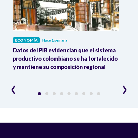
ECONOMÍA
Hace 1 semana
ECO
Datos del PIB evidencian que el sistema
Los 
productivo colombiano se ha fortalecido
nacio
y mantiene su composición regional
empl
‹
›