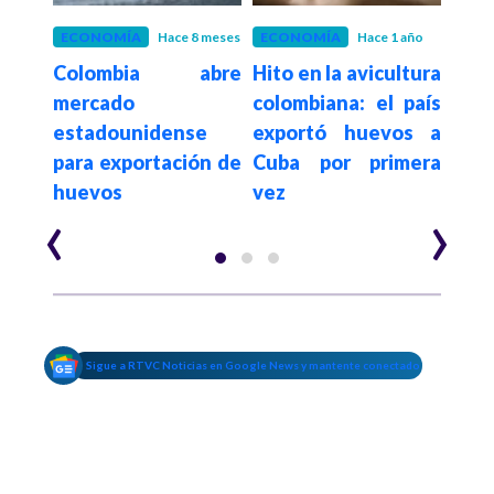
ños
ECONOMÍA
Hace 8 meses
ECONOMÍA
Hace 1 año
ECO
quez
Colombia abre
Hito en la avicultura
¿P
s son
mercado
colombiana: el país
col
enavi
estadounidense
exportó huevos a
com
para exportación de
Cuba por primera
poll
huevos
vez
‹
›
Sigue a RTVC Noticias en Google News y mantente conectado