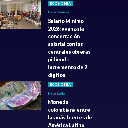
ECONOMÍA
Hace 7 meses
Salario Mínimo
2026: avanza la
concertación
salarial con las
centrales obreras
pidiendo
incremento de 2
dígitos
ECONOMÍA
Hace 1 año
Moneda
colombiana entre
las más fuertes de
América Latina