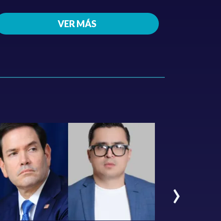
VER MÁS
›