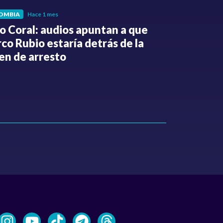
OMBIA
Hace 1 mes
POLÍTICA
Hace 
o Coral: audios apuntan a que
Gabriel Be
co Rubio estaría detrás de la
de la Espri
en de arresto
de despedi
públicos