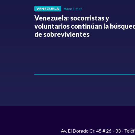
VENEZUELA
Hace 1 mes
fue
Venezuela: socorristas y
o no ha
voluntarios continúan la búsque
Hollman
de sobrevivientes
Av. El Dorado Cr. 45 # 26 - 33 - Te