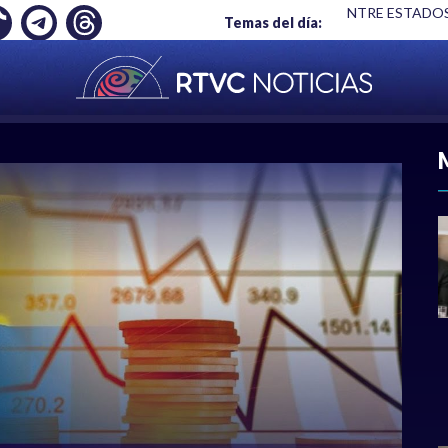
LARDO DE LA ESPRIELLA Y DMG
|
ACUERDOS ENTRE ESTADOS
Temas del día:
ACIONAL
|
POLÍTICA
|
DEPORTES
|
ECONOMÍ