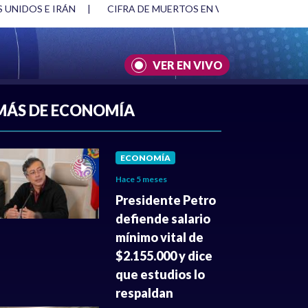
 UNIDOS E IRÁN
|
CIFRA DE MUERTOS EN VENEZUELA TRAS
VER EN VIVO
A
|
CULTURA
|
JUSTICIA
MÁS DE ECONOMÍA
ECONOMÍA
Hace 5 meses
Presidente Petro
defiende salario
mínimo vital de
$2.155.000 y dice
que estudios lo
respaldan