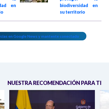
idad en
biodiversidad en
io
su territorio
icias en Google News y mantente conectado
NUESTRA RECOMENDACIÓN PARA TI