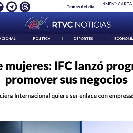
 ES UN CRIMEN": CARTA DE BETO CORAL
|
ABELARDO DE LA E
Temas del día:
ACIONAL
|
POLÍTICA
|
DEPORTES
|
ECONOMÍ
 mujeres: IFC lanzó prog
promover sus negocios
iera Internacional quiere ser enlace con empresa