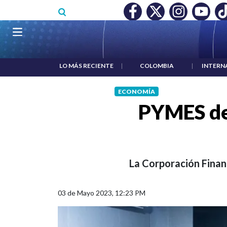
Pasar al contenido principal
O MÍNIMO NO DESTRUYÓ EMPLEO: JP MORGAN
|
"HABLAR NO
Navegación principal
LO MÁS RECIENTE
|
COLOMBIA
|
INTERN
ECONOMÍA
PYMES de
La Corporación Financ
03 de Mayo 2023, 12:23 PM