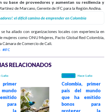
an su base de proveedores y aumentan su resiliencia y
Martínez de Marcano, Gerente de IFC para la Región Andina.
ñadores’: el difícil camino de emprender en Colombia
se ha aliado con organizaciones locales con experiencia en
 de mujeres como ONU Mujeres, Pacto Global Red Colombia,
a Cámara de Comercio de Cali.
s
#IFC
AS RELACIONADOS
 1 año
COP16
Hace 1 año
 primer
Colombia, primer
 mundo
país del mundo
mitido
que ha emitido
 para
bonos para
er la
proteger la