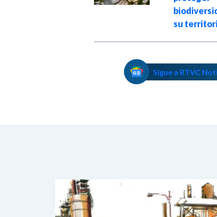
biodiversidad en
biodivers
su territorio
su territor
Sigue a RTVC Not