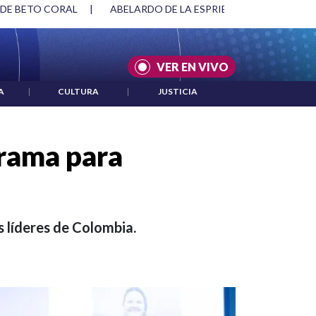
SPRIELLA Y DMG
|
ACUERDOS ENTRE ESTADOS UNIDOS E IRÁ
VER EN VIVO
A
|
CULTURA
|
JUSTICIA
rama para
s líderes de Colombia.