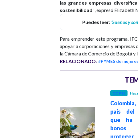
las grandes empresas diversific
sostenibilidad"
, expresó Elizabeth 
Puedes leer:
‘Sueños y so
Para emprender este programa, IFC 
apoyar a corporaciones y empresas
la Cámara de Comercio de Bogotá y l
RELACIONADO:
#PYMES de mujere
TEM
COP16
Hace 1 año
COP16
Hace
Colombia, primer
Colombia,
país del mundo
país del
que ha emitido
que ha e
bonos para
bonos
proteger la
proteg