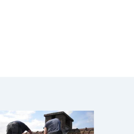
biodiversidad en
su territorio