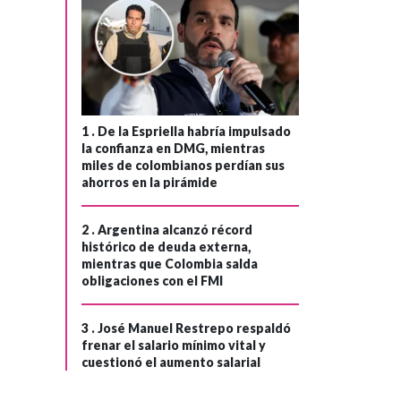
1 .
De la Espriella habría impulsado
la confianza en DMG, mientras
miles de colombianos perdían sus
ahorros en la pirámide
2 .
Argentina alcanzó récord
histórico de deuda externa,
mientras que Colombia salda
COP16
Hace 1 año
obligaciones con el FMI
Colombia, primer
país del mundo
3 .
José Manuel Restrepo respaldó
frenar el salario mínimo vital y
que ha emitido
cuestionó el aumento salarial
bonos para
proteger la