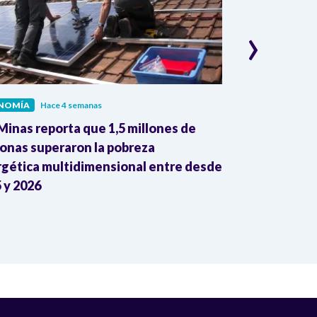
›
NOMÍA
Hace 4 semanas
ECONOMÍA
Hac
inas reporta que 1,5 millones de
Dane reporta
onas superaron la pobreza
colombianas 
gética multidimensional entre desde
mayo con gan
 y 2026